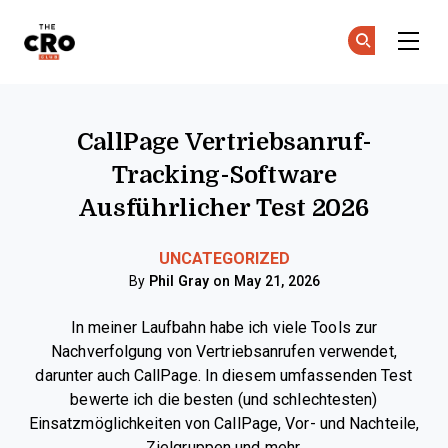
The CRO Club
Co
Co
Skip to main content
CallPage Vertriebsanruf-
Tracking-Software
Ausführlicher Test 2026
UNCATEGORIZED
By
Phil Gray
on May 21, 2026
In meiner Laufbahn habe ich viele Tools zur
Nachverfolgung von Vertriebsanrufen verwendet,
darunter auch CallPage. In diesem umfassenden Test
bewerte ich die besten (und schlechtesten)
Einsatzmöglichkeiten von CallPage, Vor- und Nachteile,
Zielgruppen und mehr.