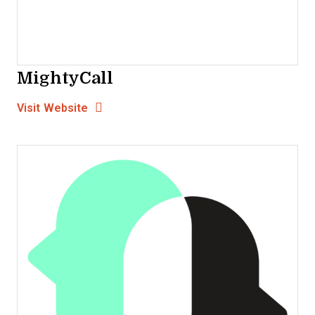
MightyCall
Opens new window
Opens New Window
Visit Website