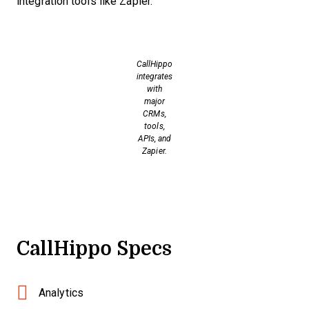
integration tools like Zapier.
CallHippo
integrates
with
major
CRMs,
tools,
APIs, and
Zapier.
CallHippo Specs
Analytics