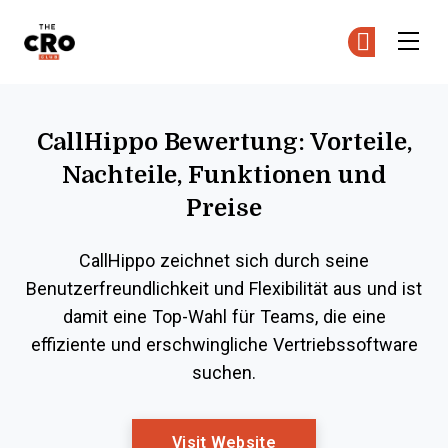
The CRO Club
Co
Co
Skip to main content
CallHippo Bewertung: Vorteile,
Nachteile, Funktionen und
Preise
CallHippo zeichnet sich durch seine
Benutzerfreundlichkeit und Flexibilität aus und ist
damit eine Top-Wahl für Teams, die eine
effiziente und erschwingliche Vertriebssoftware
suchen.
Opens New Window
Visit Website