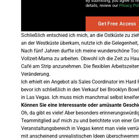
By submitting, you agree to r
details, review our
Privacy Pol
Schließlich entschied ich mich, an die Ostküste zu zi
an der Westküste überkam, nutzte ich die Gelegenheit,
Nach fünf Jahren durfte ich meine wunderschöne Tocht
Vollzeit-Mama zu arbeiten. Obwohl ich die Zeit zu Haus
Café am Strip anzunehmen. Die flexiblen Arbeitszeiten
Veränderung.
Ich erhielt ein Angebot als Sales Coordinator im Hard
bevor ich schließlich in den Verkauf bei Brooklyn Bowl
in Las Vegas. Ich muss mich manchmal selbst kneife
Können Sie eine interessante oder amüsante Geschi
Oh, da gibt es viele! Aber besonders erinnerungswürd
Teammitglied auf mich zu und berichtete von einer Gr
Veranstaltungsbereich in Vegas kennt man viele ver
mit anscheinend unrealistischen Ideen überschwemmt.