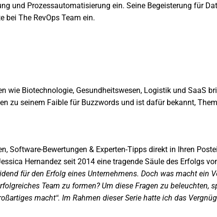
nung und Prozessautomatisierung ein. Seine Begeisterung für D
rte bei The RevOps Team ein.
 wie Biotechnologie, Gesundheitswesen, Logistik und SaaS bring
fen zu seinem Faible für Buzzwords und ist dafür bekannt, Theme
n, Software-Bewertungen & Experten-Tipps direkt in Ihren Post
ist Jessica Hernandez seit 2014 eine tragende Säule des Erfolgs 
heidend für den Erfolg eines Unternehmens. Doch was macht ein Ve
folgreiches Team zu formen? Um diese Fragen zu beleuchten, sp
oßartiges macht“. Im Rahmen dieser Serie hatte ich das Vergnü