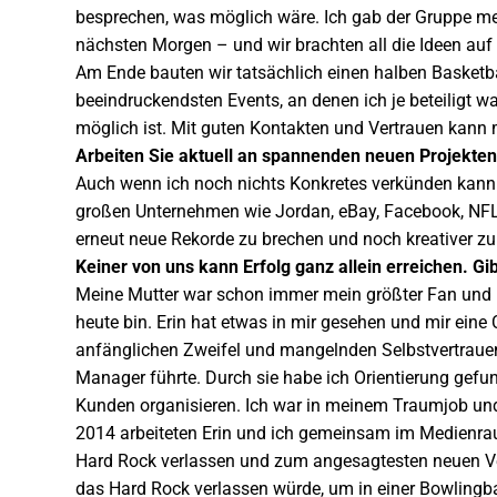
besprechen, was möglich wäre. Ich gab der Gruppe me
nächsten Morgen – und wir brachten all die Ideen auf
Am Ende bauten wir tatsächlich einen halben Basketba
beeindruckendsten Events, an denen ich je beteiligt 
möglich ist. Mit guten Kontakten und Vertrauen kann 
Arbeiten Sie aktuell an spannenden neuen Projekten
Auch wenn ich noch nichts Konkretes verkünden kann …
großen Unternehmen wie Jordan, eBay, Facebook, NFL
erneut neue Rekorde zu brechen und noch kreativer zu
Keiner von uns kann Erfolg ganz allein erreichen. Gi
Meine Mutter war schon immer mein größter Fan und ich
heute bin. Erin hat etwas in mir gesehen und mir eine
anfänglichen Zweifel und mangelnden Selbstvertrauens
Manager führte. Durch sie habe ich Orientierung gef
Kunden organisieren. Ich war in meinem Traumjob und
2014 arbeiteten Erin und ich gemeinsam im Medienraum 
Hard Rock verlassen und zum angesagtesten neuen Vera
das Hard Rock verlassen würde, um in einer Bowlingba