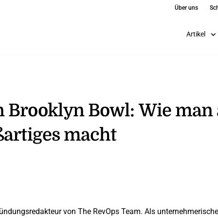
Über uns
Sch
Artikel
n Brooklyn Bowl: Wie man 
ßartiges macht
ründungsredakteur von The RevOps Team. Als unternehmerischer A