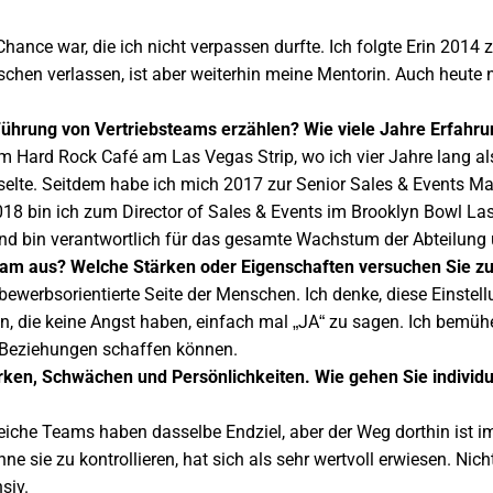
Chance war, die ich nicht verpassen durfte. Ich folgte Erin 201
chen verlassen, ist aber weiterhin meine Mentorin. Auch heute 
Führung von Vertriebsteams erzählen? Wie viele Jahre Erfahr
m Hard Rock Café am Las Vegas Strip, wo ich vier Jahre lang al
lte. Seitdem habe ich mich 2017 zur Senior Sales & Events Mana
 2018 bin ich zum Director of Sales & Events im Brooklyn Bowl La
und bin verantwortlich für das gesamte Wachstum der Abteilung
eam aus? Welche Stärken oder Eigenschaften versuchen Sie zu
tbewerbsorientierte Seite der Menschen. Ich denke, diese Einstell
 die keine Angst haben, einfach mal „JA“ zu sagen. Ich bemüh
 Beziehungen schaffen
können.
ärken, Schwächen und Persönlichkeiten. Wie gehen Sie individue
lgreiche Teams haben dasselbe Endziel, aber der Weg dorthin ist
hne sie zu kontrollieren, hat sich als sehr wertvoll erwiesen. Ni
siv.