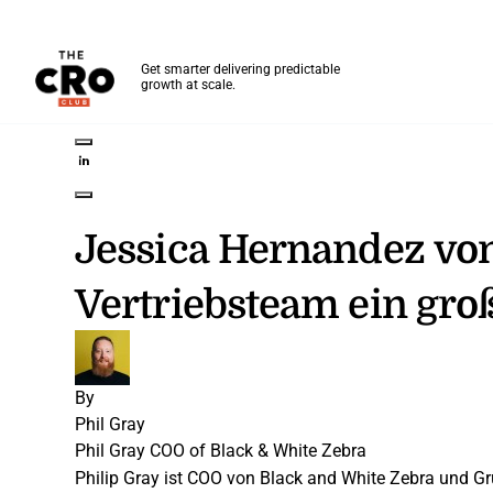
The CRO Club
Get smarter delivering predictable
growth at scale.
Skip to main content
Share on Twitter
Share on LinkedIn
Share on Facebook
Share on Pinterest
Share through Email
Jessica Hernandez vo
Vertriebsteam ein gro
By
Phil Gray
Phil Gray
COO of Black & White Zebra
Philip Gray ist COO von Black and White Zebra und G