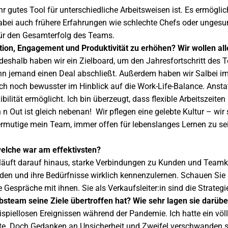
ehr gutes
Tool
für unterschiedliche Arbeitsweisen ist. Es ermöglich
ei auch frühere Erfahrungen wie schlechte Chefs oder ungesund
für den Gesamterfolg des Teams.
ion, Engagement und Produktivität zu erhöhen? Wir wollen all
, deshalb haben wir ein Zielboard, um den Jahresfortschritt des
nn jemand einen Deal abschließt. Außerdem haben wir Salbei im 
ch noch bewusster im Hinblick auf die Work-Life-Balance. Ansta
ibilität ermöglicht. Ich bin überzeugt, dass flexible Arbeitszeit
In n Out ist gleich nebenan! Wir pflegen eine gelebte Kultur – wi
mutige mein Team, immer offen für lebenslanges Lernen zu sein
 welche war am effektivsten?
ie läuft darauf hinaus, starke Verbindungen zu Kunden und Teamk
n und ihre Bedürfnisse wirklich kennenzulernen. Schauen Sie s
e Gespräche mit ihnen. Sie als Verkaufsleiter:in sind die Strategi
ebsteam seine Ziele übertroffen hat? Wie sehr lagen sie darübe
spiellosen Ereignissen während der Pandemie. Ich hatte ein völ
ete. Doch Gedanken an Unsicherheit und Zweifel verschwanden sc