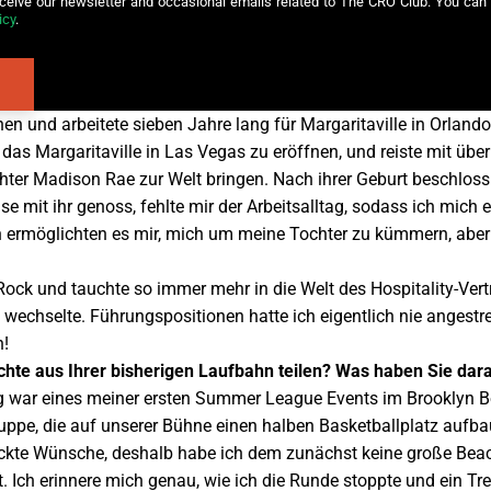
eceive our newsletter and occasional emails related to The CRO Club. You can 
icy
.
ehen und arbeitete sieben Jahre lang für Margaritaville in Orl
 das Margaritaville in Las Vegas zu eröffnen, und reiste mit übe
er Madison Rae zur Welt bringen. Nach ihrer Geburt beschloss 
e mit ihr genoss, fehlte mir der Arbeitsalltag, sodass ich mich e
 ermöglichten es mir, mich um meine Tochter zu kümmern, aber ic
 Rock und tauchte so immer mehr in die Welt des Hospitality-Ver
 wechselte. Führungspositionen hatte ich eigentlich nie angestre
n!
chte aus Ihrer bisherigen Laufbahn teilen? Was haben Sie d
ig war eines meiner ersten Summer League Events im Brooklyn B
uppe, die auf unserer Bühne einen halben Basketballplatz aufb
rückte Wünsche, deshalb habe ich dem zunächst keine große Be
 Ich erinnere mich genau, wie ich die Runde stoppte und ein T