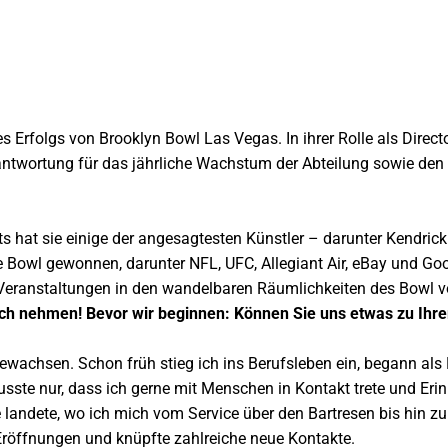
s Erfolgs von Brooklyn Bowl Las Vegas. In ihrer Rolle als Direct
ntwortung für das jährliche Wachstum der Abteilung sowie den G
ts hat sie einige der angesagtesten Künstler – darunter Kendric
 Bowl gewonnen, darunter NFL, UFC, Allegiant Air, eBay und Goog
 Veranstaltungen in den wandelbaren Räumlichkeiten des Bowl 
präch nehmen! Bevor wir beginnen: Können Sie uns etwas zu I
gewachsen. Schon früh stieg ich ins Berufsleben ein, begann als
usste nur, dass ich gerne mit Menschen in Kontakt trete und Er
te landete, wo ich mich vom Service über den Bartresen bis hin zur
-Eröffnungen und knüpfte zahlreiche neue Kontakte.