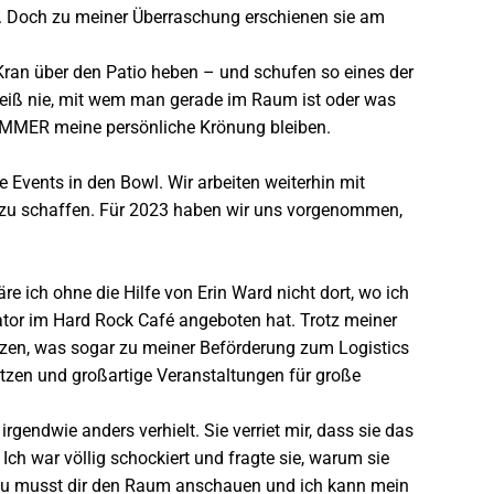
e. Doch zu meiner Überraschung erschienen sie am
Kran über den Patio heben – und schufen so eines der
 weiß nie, mit wem man gerade im Raum ist oder was
d IMMER meine persönliche Krönung bleiben.
Events in den Bowl. Wir arbeiten weiterhin mit
 zu schaffen. Für 2023 haben wir uns vorgenommen,
e ich ohne die Hilfe von Erin Ward nicht dort, wo ich
nator im Hard Rock Café angeboten hat. Trotz meiner
änzen, was sogar zu meiner Beförderung zum Logistics
tzen und großartige Veranstaltungen für große
endwie anders verhielt. Sie verriet mir, dass sie das
h war völlig schockiert und fragte sie, warum sie
: „Du musst dir den Raum anschauen und ich kann mein