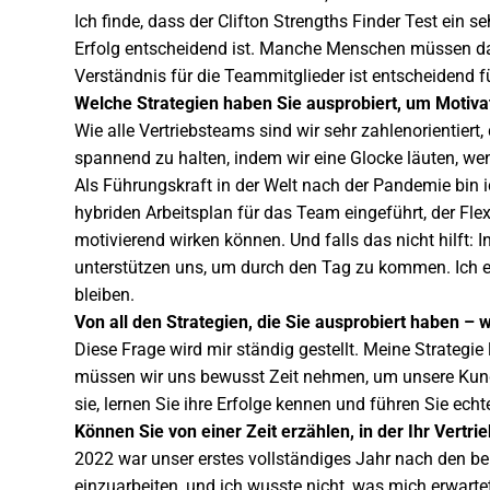
Ich finde, dass der Clifton Strengths Finder Test ein s
Erfolg entscheidend ist. Manche Menschen müssen dab
Verständnis für die Teammitglieder ist entscheidend 
Welche Strategien haben Sie ausprobiert, um Motivat
Wie alle Vertriebsteams sind wir sehr zahlenorientiert
spannend zu halten, indem wir eine Glocke läuten, we
Als Führungskraft in der Welt nach der Pandemie bin i
hybriden Arbeitsplan für das Team eingeführt, der Flex
motivierend wirken können. Und falls das nicht hilft: 
unterstützen uns, um durch den Tag zu kommen. Ich er
bleiben.
Von all den Strategien, die Sie ausprobiert haben –
Diese Frage wird mir ständig gestellt. Meine Strateg
müssen wir uns bewusst Zeit nehmen, um unsere Kunde
sie, lernen Sie ihre Erfolge kennen und führen Sie echt
Können Sie von einer Zeit erzählen, in der Ihr Vertri
2022 war unser erstes vollständiges Jahr nach den bei
einzuarbeiten, und ich wusste nicht, was mich erwart