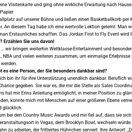
ine Visitenkarte und ging ohne wirkliche Erwartung nach Haus
 Papier.
llplatz auf unserer Bühne und ließen einen Basketballkorb per 
war. An diesem Tag habe ich eine wertvolle Lektion gelernt: Man
man Erstaunliches schaffen. Das Jordan First to Fly Event wir
? Erzählen Sie uns davon!
 wir bringen weiterhin Weltklasse-Entertainment und besondere 
, NBA und vielen weiteren zusammen, um einmalige Erlebnisse
 werden.
bt es eine Person, der Sie besonders dankbar sind?
 bin ihr für ihre Unterstützung unendlich dankbar. Beruflich wär
 Chance gegeben. Sie war es, die mir die Stelle als Sales Coordi
 hat mir Erins Anleitung ermöglicht, in meiner Position zu gl
unden, konnte mich mit Menschen auf einer größeren Ebene verne
 glücklich.
bei den Country Music Awards und mir fiel auf, dass sie sich irg
nstaltungsort in Vegas, dem Brooklyn Bowl, wechseln würde. Ic
hn zu arbeiten, die frittiertes Hühnchen serviert. Ihre Antwort