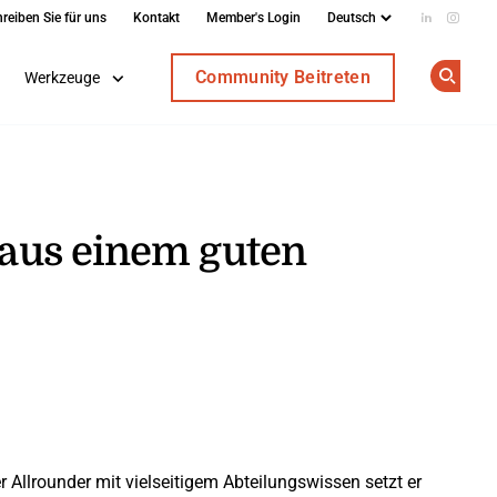
reiben Sie für uns
Kontakt
Member's Login
Add us on
Follow
Community Beitreten
Werkzeuge
Op
aus einem guten
llrounder mit vielseitigem Abteilungswissen setzt er