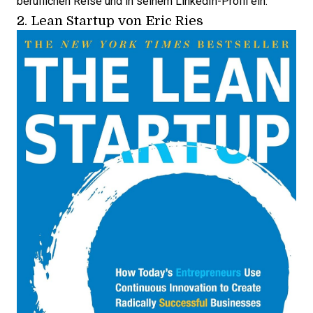
beruflichen Reise
und in seinem
LinkedIn
-Profil ein.
2.
Lean Startup
von Eric Ries