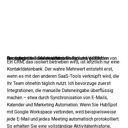
Der Integrations-Marktplatz von Pipedrive CRM ermöglicht das Durchsuchen, Finden und Verbinden von Apps, um die Funktionalität entlang Ihres gesamten Umsatzprozesses zu erweitern.
Ein CRM, das isoliert betrieben wird, ist letztlich nur eine
Kontaktdatenbank. Der wahre Mehrwert entsteht erst,
wenn es mit den anderen SaaS-Tools verknüpft wird, die
Ihr Team ohnehin täglich nutzt. Ich bevorzuge zuerst
Integrationen, die manuelle Dateneingabe überflüssig
machen – etwa durch Synchronisation von E-Mails,
Kalender und Marketing Automation. Wenn Sie HubSpot
mit Google Workspace verbinden, wird beispielsweise
jede E-Mail und jedes Meeting automatisch protokolliert.
So erhalten Sie eine vollständige Aktivitätenhistorie,