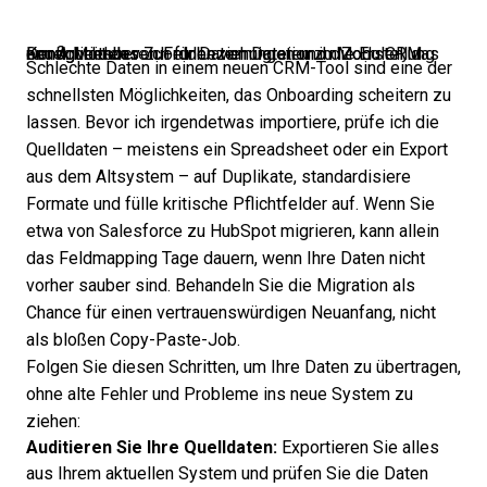
Der Arbeitsbereich für Datenmigration im Zoho CRM ermöglicht das Zuordnen von Dateien zu Modulen, das Konfigurieren von Feldbeziehungen und die Erstellung neuer Module.
Schlechte Daten in einem neuen CRM-Tool sind eine der
schnellsten Möglichkeiten, das Onboarding scheitern zu
lassen. Bevor ich irgendetwas importiere, prüfe ich die
Quelldaten – meistens ein Spreadsheet oder ein Export
aus dem Altsystem – auf Duplikate, standardisiere
Formate und fülle kritische Pflichtfelder auf. Wenn Sie
etwa von Salesforce zu HubSpot migrieren, kann allein
das Feldmapping Tage dauern, wenn Ihre Daten nicht
vorher sauber sind. Behandeln Sie die Migration als
Chance für einen vertrauenswürdigen Neuanfang, nicht
als bloßen Copy-Paste-Job.
Folgen Sie diesen Schritten, um Ihre Daten zu übertragen,
ohne alte Fehler und Probleme ins neue System zu
ziehen:
Auditieren Sie Ihre Quelldaten:
Exportieren Sie alles
aus Ihrem aktuellen System und prüfen Sie die Daten