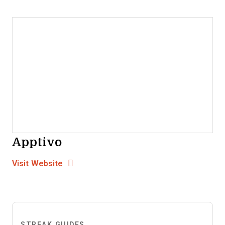
Apptivo
Opens new window
Opens New Window
Visit Website
STREAK GUIDES