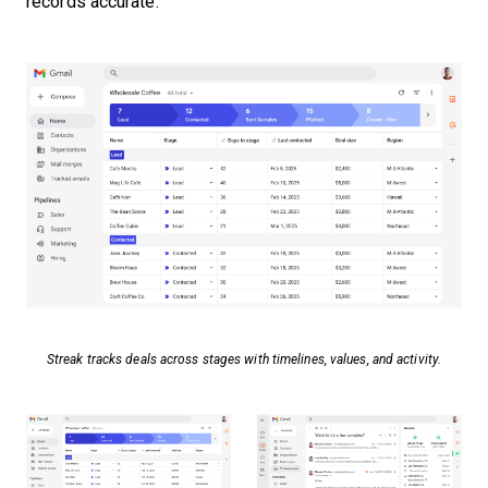
records accurate.
Streak tracks deals across stages with timelines, values, and activity.