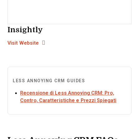
Insightly
Opens new window
Opens New Window
Visit Website
LESS ANNOYING CRM GUIDES
Recensione di Less Annoying CRM: Pro,
Opens ne
Contro, Caratteristiche e Prezzi Spiegati