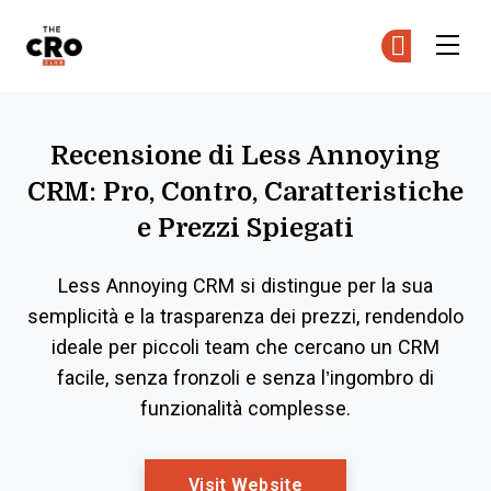
The CRO Club
Uni
Uni
Skip to main content
Recensione di Less Annoying
CRM: Pro, Contro, Caratteristiche
e Prezzi Spiegati
Less Annoying CRM si distingue per la sua
semplicità e la trasparenza dei prezzi, rendendolo
ideale per piccoli team che cercano un CRM
facile, senza fronzoli e senza l’ingombro di
funzionalità complesse.
Opens New Window
Visit Website