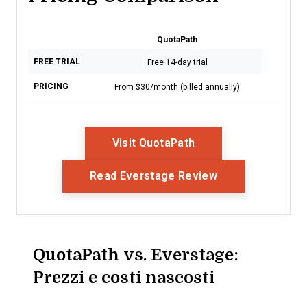
QuotaPath
Ev
FREE TRIAL
Free 14-day trial
Free de
PRICING
From $30/month (billed annually)
Pricing
Opens New Window
Visit QuotaPath
Opens New Win
Read Everstage Review
QuotaPath vs. Everstage:
Prezzi e costi nascosti