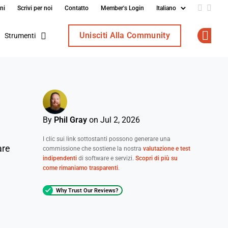
ni
Scrivi per noi
Contatto
Member's Login
Add us o
Follo
Unisciti Alla Community
Strumenti
Op
By
Phil Gray
on Jul 2, 2026
I clic sui link sottostanti possono generare una
are
commissione che sostiene la nostra
valutazione e test
indipendenti
di software e servizi.
Scopri di più su
come rimaniamo trasparenti
.
Why Trust Our Reviews?