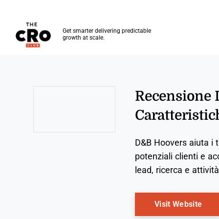
The CRO Club
Get smarter delivering predictable
growth at scale.
Skip to main content
Recensione 
Caratteristic
Opens new window
D&B Hoovers aiuta i te
potenziali clienti e a
lead, ricerca e attivit
Ope
Visit Website