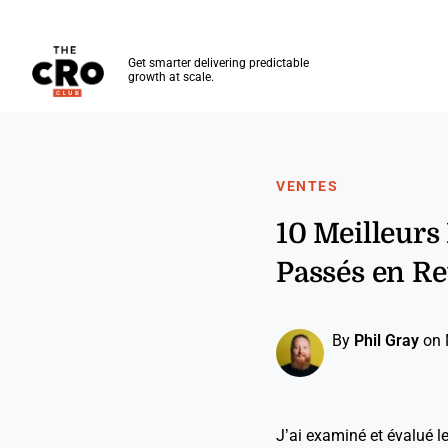
The CRO Club
Get smarter delivering predictable
growth at scale.
Skip to main content
VENTES
10 Meilleurs
Passés en R
By
Phil Gray
on 
J’ai examiné et évalué le