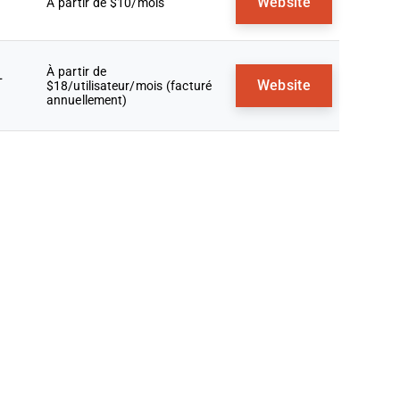
Website
À partir de $10/mois
À partir de
+
Website
$18/utilisateur/mois (facturé
annuellement)