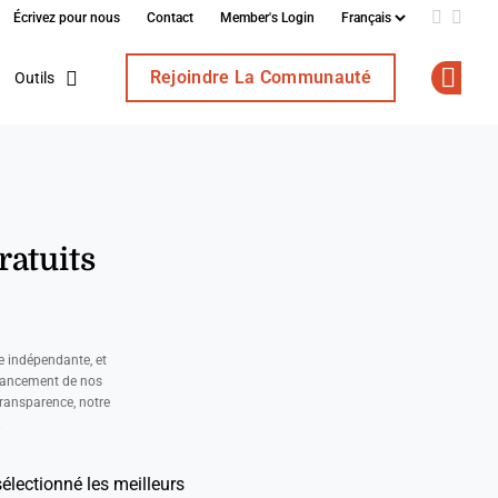
Écrivez pour nous
Contact
Member's Login
Add us o
Follo
Rejoindre La Communauté
Outils
Op
ratuits
e indépendante, et
nancement de nos
ransparence, notre
.
sélectionné les meilleurs