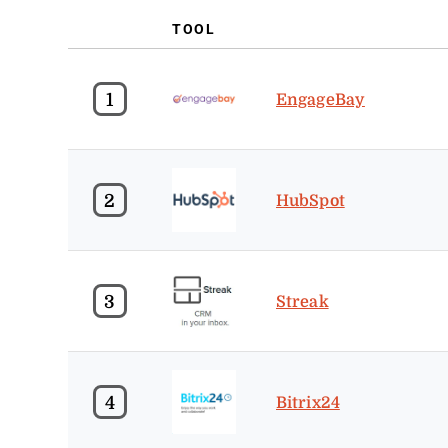
TOOL
1
EngageBay
2
HubSpot
3
Streak
4
Bitrix24