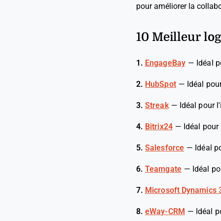
pour améliorer la collab
10 Meilleur log
1.
EngageBay
—
Idéal p
2.
HubSpot
—
Idéal pou
3.
Streak
—
Idéal pour l
4.
Bitrix24
—
Idéal pour
5.
Salesforce
—
Idéal p
6.
Teamgate
—
Idéal p
7.
Microsoft Dynamics 
8.
eWay-CRM
—
Idéal p