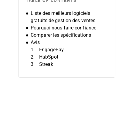
TABLE OF CONTENTS
Liste des meilleurs logiciels
gratuits de gestion des ventes
Pourquoi nous faire confiance
Comparer les spécifications
Avis
EngageBay
HubSpot
Streak
Bitrix24
Salesforce
Teamgate
Microsoft Dynamics 365 Sales
eWay-CRM
FreeCRM
Capsule
Autres logiciels de gestion des
ventes