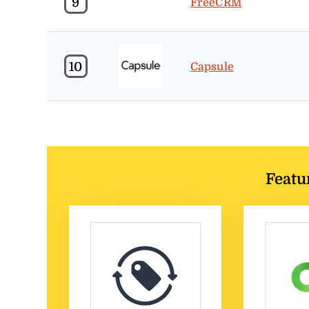
9
FreeCRM
10
Capsule
Featu