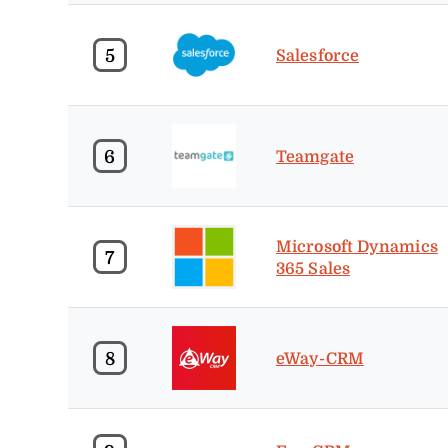
5
Salesforce
6
Teamgate
Microsoft Dynamics
7
365 Sales
8
eWay-CRM