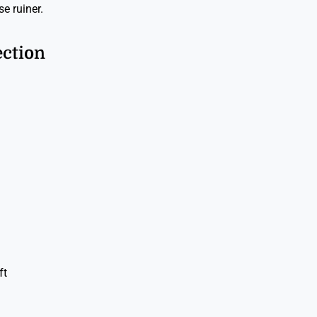
e ruiner.
ection
ft