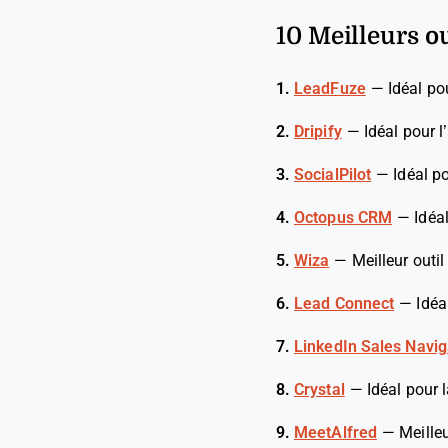
10 Meilleurs o
1.
LeadFuze
—
Idéal pou
2.
Dripify
—
Idéal pour 
3.
SocialPilot
—
Idéal p
4.
Octopus CRM
—
Idéa
5.
Wiza
—
Meilleur outi
6.
Lead Connect
—
Idéa
7.
LinkedIn Sales Navig
8.
Crystal
—
Idéal pour 
9.
MeetAlfred
—
Meille