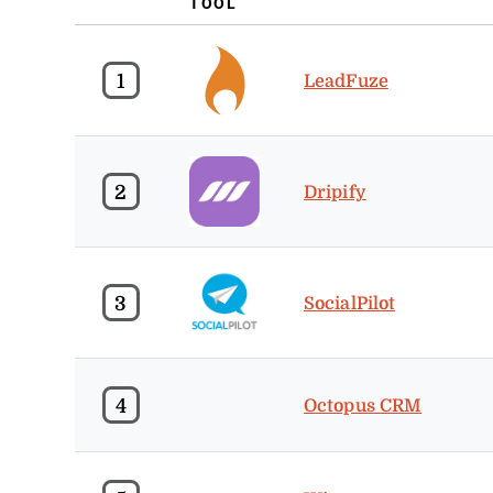
TOOL
1
LeadFuze
2
Dripify
3
SocialPilot
4
Octopus CRM