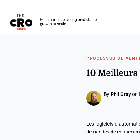
The CRO Club
Get smarter delivering predictable
growth at scale.
Skip to main content
PROCESSUS DE VENT
10 Meilleurs
By
Phil Gray
on 
Les logiciels d’automat
demandes de connexion, f