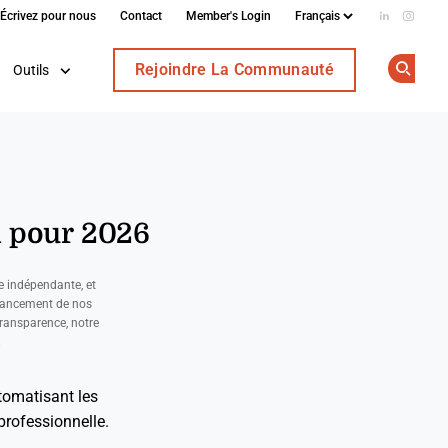
Écrivez pour nous
Contact
Member's Login
Add us on
Follow
Rejoindre La Communauté
Outils
Op
n pour 2026
e indépendante, et
nancement de nos
ransparence, notre
.
tomatisant les
professionnelle.