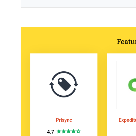
Featu
Prisync
Expedi
4.7