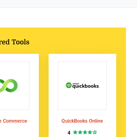
red Tools
te Commerce
QuickBooks Online
4