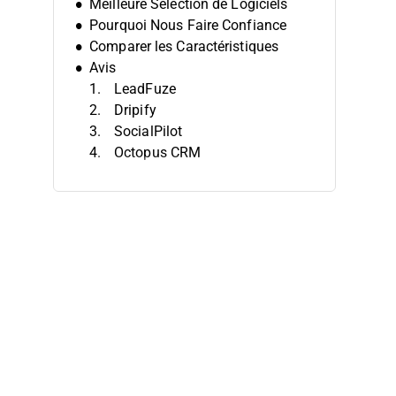
Meilleure Sélection de Logiciels
Pourquoi Nous Faire Confiance
Comparer les Caractéristiques
Avis
LeadFuze
Dripify
SocialPilot
Octopus CRM
Wiza
Lead Connect
LinkedIn Sales Navigator
Crystal
MeetAlfred
CoPilot AI
Autres Logiciels d’Automatisation
LinkedIn
Autres Avis
Critères de Sélection
Comment Choisir