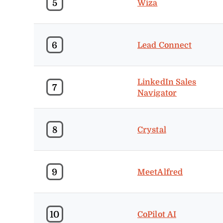
5
Wiza
6
Lead Connect
LinkedIn Sales
7
Navigator
8
Crystal
9
MeetAlfred
10
CoPilot AI