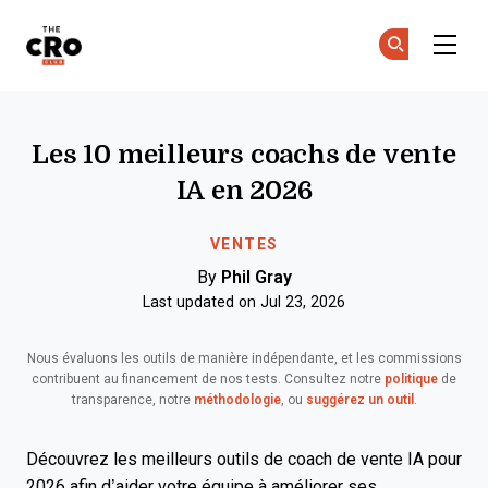
The CRO Club
Re
Re
Skip to main content
Les 10 meilleurs coachs de vente
IA en 2026
VENTES
By
Phil Gray
Last updated on Jul 23, 2026
Nous évaluons les outils de manière indépendante, et les commissions
contribuent au financement de nos tests. Consultez notre
politique
de
transparence, notre
méthodologie
, ou
suggérez un outil
.
Découvrez les meilleurs outils de coach de vente IA pour
2026 afin d’aider votre équipe à améliorer ses