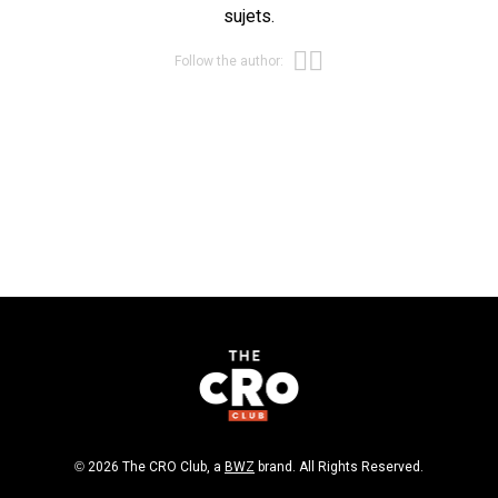
sujets.
Opens new win
Opens new wi
Follow the author:
Opens new window
© 2026 The CRO Club, a
BWZ
brand. All Rights Reserved.