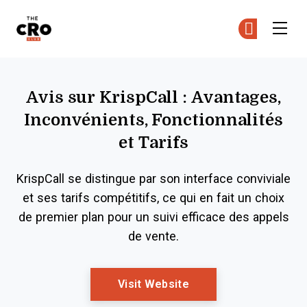
The CRO Club
Re
Re
Skip to main content
Avis sur KrispCall : Avantages,
Inconvénients, Fonctionnalités
et Tarifs
KrispCall se distingue par son interface conviviale
et ses tarifs compétitifs, ce qui en fait un choix
de premier plan pour un suivi efficace des appels
de vente.
Opens New Window
Visit Website