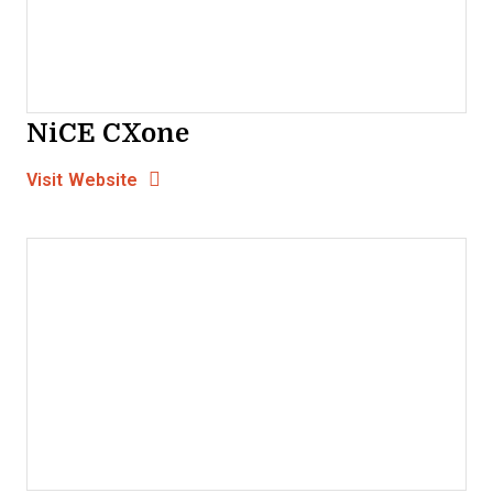
NiCE CXone
Opens new window
Opens New Window
Visit Website