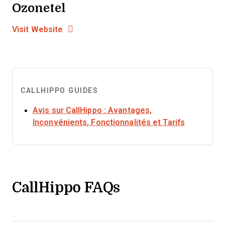
Ozonetel
Opens new window
Opens New Window
Visit Website
CALLHIPPO GUIDES
Avis sur CallHippo : Avantages,
Opens ne
Inconvénients, Fonctionnalités et Tarifs
CallHippo FAQs