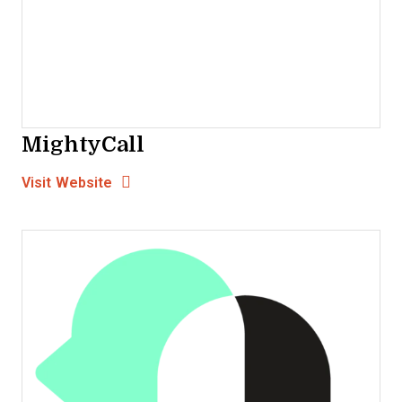
MightyCall
Opens new window
Opens New Window
Visit Website