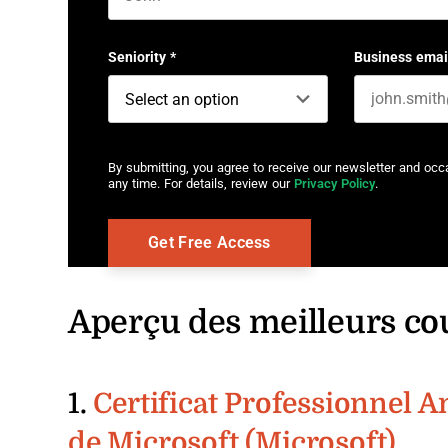
First name
Seniority
*
Business emai
By submitting, you agree to receive our newsletter and oc
any time. For details, review our
Privacy Policy
.
Aperçu des meilleurs co
1.
Certificat Professionnel 
de Microsoft (Microsoft)