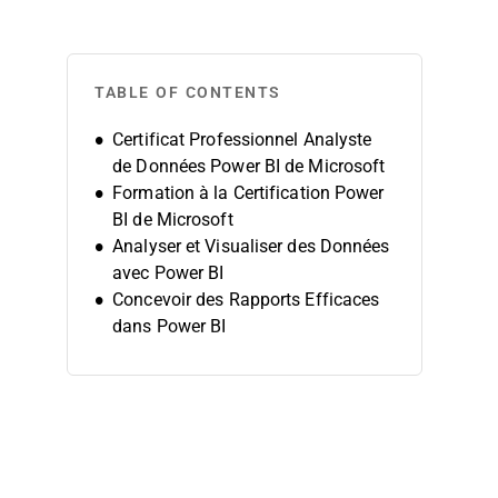
TABLE OF CONTENTS
Certificat Professionnel Analyste
de Données Power BI de Microsoft
Formation à la Certification Power
BI de Microsoft
Analyser et Visualiser des Données
avec Power BI
Concevoir des Rapports Efficaces
dans Power BI
Modéliser des Données avec Power
BI
De Excel à Power BI
Introduction à Power BI
Power BI Avancé de Microsoft
Data Storytelling avec Power BI