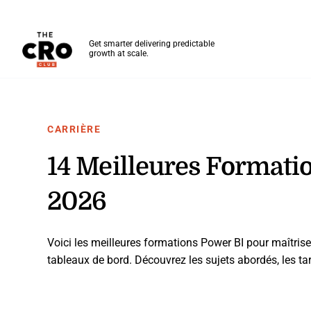
The CRO Club
Get smarter delivering predictable
growth at scale.
Skip to main content
CARRIÈRE
14 Meilleures Formati
2026
Voici les meilleures formations Power BI pour maîtriser
tableaux de bord. Découvrez les sujets abordés, les tari