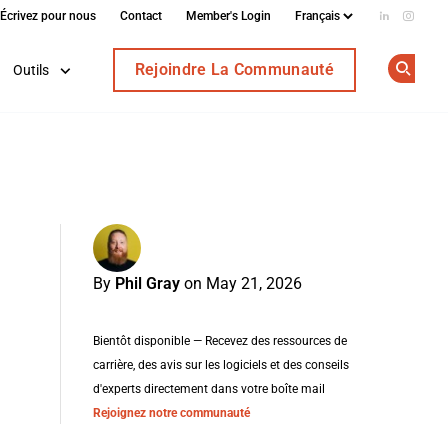
Écrivez pour nous
Contact
Member's Login
Add us on
Follow
Rejoindre La Communauté
Outils
Op
By
Phil Gray
on May 21, 2026
Bientôt disponible — Recevez des ressources de
carrière, des avis sur les logiciels et des conseils
d'experts directement dans votre boîte mail
Rejoignez notre communauté