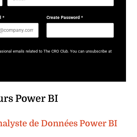
Last name
l
*
Create Password
*
casional emails related to The CRO Club. You can unsubscribe at
urs Power BI
Analyste de Données Power BI