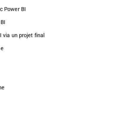
ec Power BI
 BI
via un projet final
ne
ne