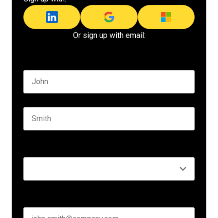
Or sign up with email:
Name
*
First name
Last name
Seniority
*
Business email
*