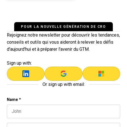
POUR LA NOUVELLE GÉNÉRATION DE CRO
Rejoignez notre newsletter pour découvrir les tendances,
conseils et outils qui vous aideront à relever les défis
d'aujourd'hui et à préparer l'avenir du GTM.
Sign up with:
Or sign up with email:
URL
Name
*
First name
This field is for validation purposes and should be left 