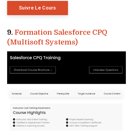
Opens New Window
Suivre Le Cours
9.
Formation Salesforce CPQ
(Multisoft Systems)