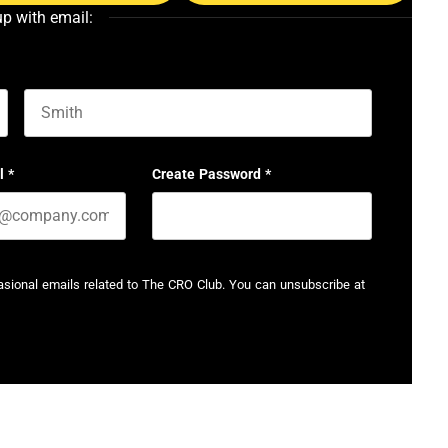
up with email:
Last name
l
*
Create Password
*
casional emails related to The CRO Club. You can unsubscribe at
t