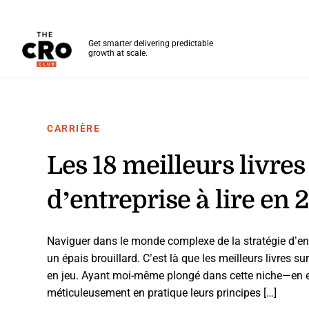
The CRO Club
Get smarter delivering predictable
growth at scale.
Skip to main content
CARRIÈRE
Les 18 meilleurs livres 
d’entreprise à lire en 
Naviguer dans le monde complexe de la stratégie d’en
un épais brouillard. C’est là que les meilleurs livres su
en jeu. Ayant moi-même plongé dans cette niche—en ex
méticuleusement en pratique leurs principes […]