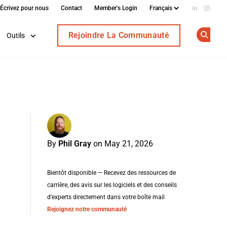
Écrivez pour nous
Contact
Member's Login
Add us on
Follow
Rejoindre La Communauté
Outils
Op
By
Phil Gray
on May 21, 2026
Bientôt disponible — Recevez des ressources de
carrière, des avis sur les logiciels et des conseils
d'experts directement dans votre boîte mail
Rejoignez notre communauté