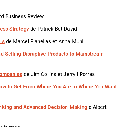
rd Business Review
ness Strategy
de Patrick Bet-David
ls
de Marcel Planellas et Anna Muni
nd Selling Disruptive Products to Mainstream
 Companies
de Jim Collins et Jerry I Porras
How to Get From Where You Are to Where You Want
inking and Advanced Decision-Making
d’Albert