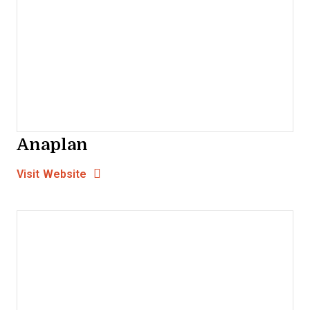
Anaplan
Opens new window
Opens New Window
Visit Website