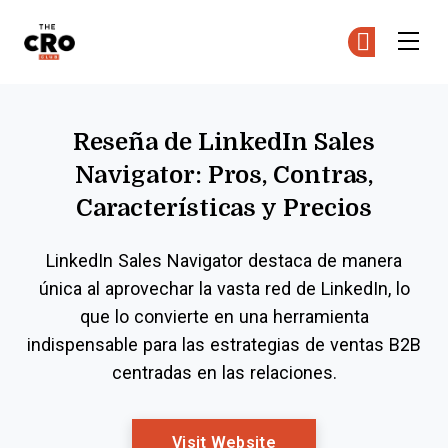
The CRO Club
Ún
Ún
Skip to main content
Reseña de LinkedIn Sales
Navigator: Pros, Contras,
Características y Precios
LinkedIn Sales Navigator destaca de manera
única al aprovechar la vasta red de LinkedIn, lo
que lo convierte en una herramienta
indispensable para las estrategias de ventas B2B
centradas en las relaciones.
Opens New Window
Visit Website