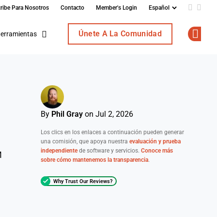
ribe Para Nosotros
Contacto
Member's Login
Add us o
Follo
Únete A La Comunidad
erramientas
Op
By
Phil Gray
on Jul 2, 2026
Los clics en los enlaces a continuación pueden generar
e
una comisión, que apoya nuestra
evaluación y prueba
independiente
de software y servicios.
Conoce más
M
sobre cómo mantenemos la transparencia
.
Why Trust Our Reviews?