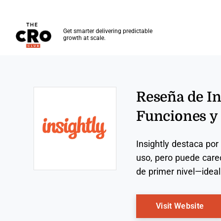
The CRO Club
Get smarter delivering predictable
growth at scale.
Skip to main content
Reseña de In
Funciones y 
Insightly destaca por
uso, pero puede care
de primer nivel—idea
Opens new window
Ope
Visit Website