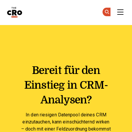
The CRO Club
Co
Co
Skip to main content
Vorlage für ein Feldkartend
Bereit für den
Einstieg in CRM-
Analysen?
In den riesigen Datenpool deines CRM
einzutauchen, kann einschüchternd wirken
– doch mit einer Feldzuordnung bekommst