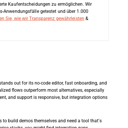
erte Kaufentscheidungen zu ermöglichen. Wir
s-Anwendungsfälle getestet und über 1.000
en Sie, wie wir Transparenz gewährleisten
&
tands out for its no-code editor, fast onboarding, and
nalized flows outperform most alternatives, especially
ent, and support is responsive, but integration options
ps to build demos themselves and need a tool that’s
rise stacks, you might find integration gaps.