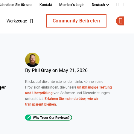
Schreiben Sie für uns
Kontakt
Member's Login
Add us o
Follo
Community Beitreten
Werkzeuge
Op
By
Phil Gray
on May 21, 2026
Klicks auf die untenstehenden Links können eine
ger
Provision einbringen, die unsere
unabhängige Testung
und Überprüfung
von Software und Dienstleistungen
unterstützt.
Erfahren Sie mehr darüber, wie wir
transparent bleiben
.
Why Trust Our Reviews?