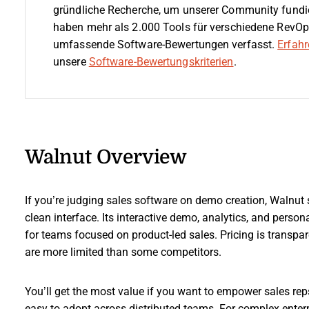
gründliche Recherche, um unserer Community fundi
haben mehr als 2.000 Tools für verschiedene RevOp
umfassende Software-Bewertungen verfasst.
Erfahr
unsere
Software-Bewertungskriterien
.
Walnut Overview
If you’re judging sales software on demo creation, Walnut s
clean interface. Its interactive demo, analytics, and perso
for teams focused on product-led sales. Pricing is transpar
are more limited than some competitors.
You’ll get the most value if you want to empower sales re
easy to adopt across distributed teams. For complex enterp