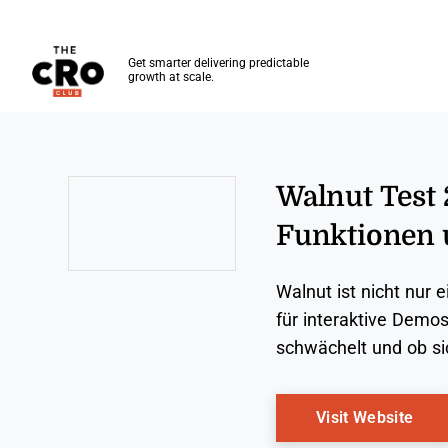
The CRO Club
Get smarter delivering predictable
growth at scale.
Skip to main content
Walnut Test 2
Funktionen 
Opens new window
Walnut ist nicht nur 
für interaktive Demos
schwächelt und ob sic
Ope
Visit Website