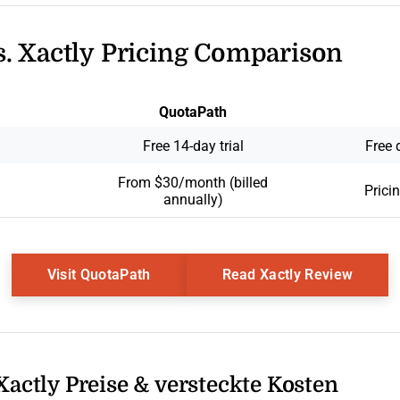
. Xactly Pricing Comparison
QuotaPath
Free 14-day trial
Free 
From $30/month (billed
Prici
annually)
Opens New Window
Opens
Visit QuotaPath
Read Xactly Review
Xactly Preise & versteckte Kosten