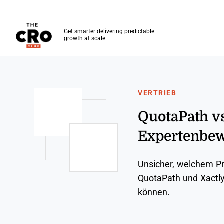
The CRO Club
Get smarter delivering predictable
growth at scale.
Skip to main content
VERTRIEB
QuotaPath vs
Expertenbew
Unsicher, welchem Pro
QuotaPath und Xactly
können.