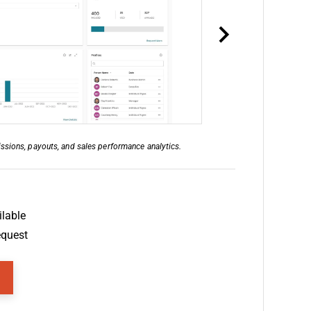
sions, payouts, and sales performance analytics.
lable
equest
ens New Window