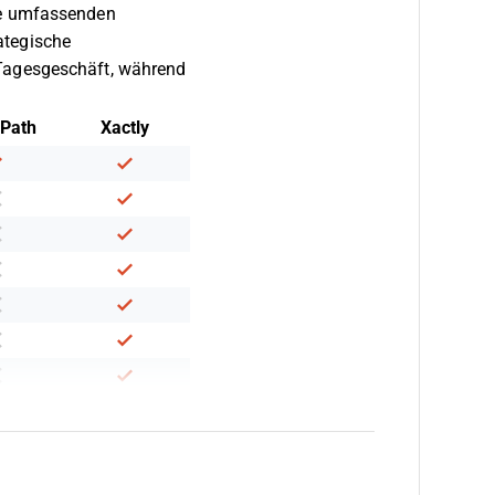
Die umfassenden
ategische
 Tagesgeschäft, während
Path
Xactly