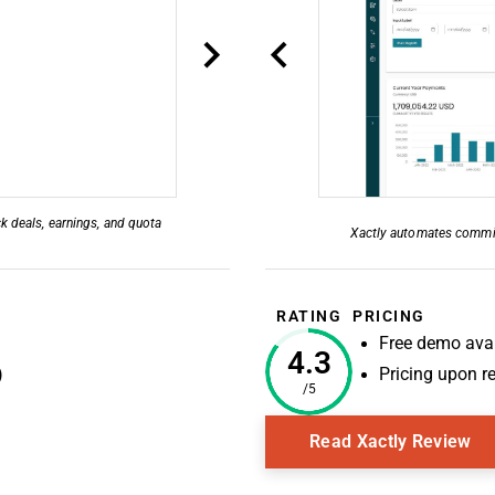
k deals, earnings, and quota
Xactly automates commis
RATING
PRICING
Free demo avai
4.3
)
Pricing upon r
/5
Op
Read Xactly Review