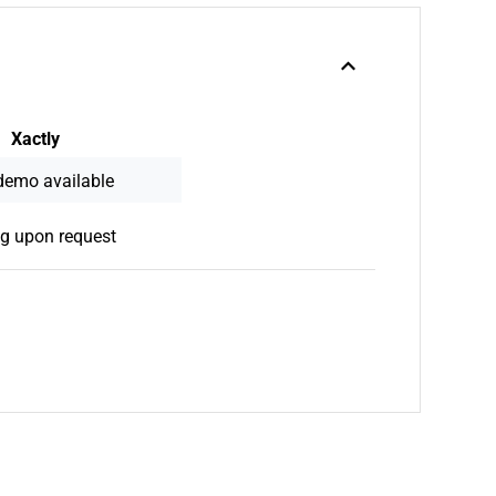
Xactly
demo available
ng upon request
 New Window