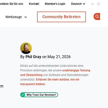
reiben Sie für uns
Kontakt
Member's Login
Add us on
Follow
Community Beitreten
Werkzeuge
Op
By
Phil Gray
on May 21, 2026
Klicks auf die untenstehenden Links können eine
Provision einbringen, die unsere
unabhängige Testung
und Überprüfung
von Software und Dienstleistungen
unterstützt.
Erfahren Sie mehr darüber, wie wir
transparent bleiben
.
en
Why Trust Our Reviews?