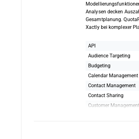
Modellierungsfunktionen
Analysen decken Auszah
Gesamtplanung. QuotaPa
Xactly bei komplexer Pl
API
Audience Targeting
Budgeting
Calendar Management
Contact Management
Contact Sharing
Customer Managemen
Dashboard
Data Export
Data Import