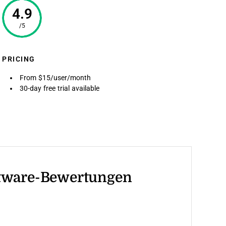
4.9
/5
PRICING
From $15/user/month
30-day free trial available
tware-Bewertungen