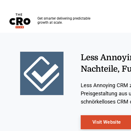
The CRO Club
Get smarter delivering predictable
growth at scale.
Skip to main content
Less Annoyin
Nachteile, F
Less Annoying CRM ze
Preisgestaltung aus u
Opens new window
schnörkelloses CRM 
Ope
Visit Website