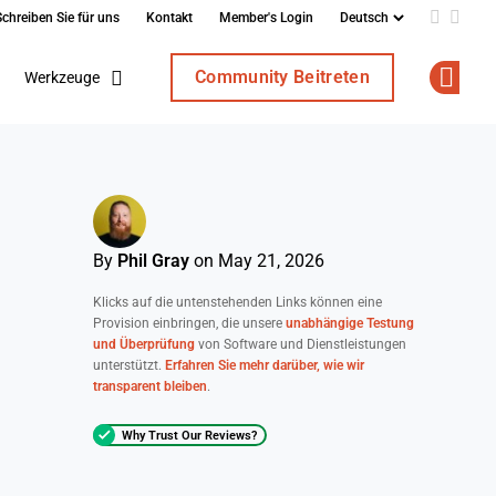
Schreiben Sie für uns
Kontakt
Member's Login
Add us o
Follo
Community Beitreten
Werkzeuge
Op
By
Phil Gray
on May 21, 2026
Klicks auf die untenstehenden Links können eine
Provision einbringen, die unsere
unabhängige Testung
und Überprüfung
von Software und Dienstleistungen
unterstützt.
Erfahren Sie mehr darüber, wie wir
transparent bleiben
.
Why Trust Our Reviews?