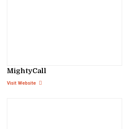
MightyCall
Opens new window
Opens New Window
Visit Website