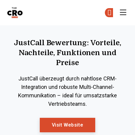
The CRO Club
Co
Co
Skip to main content
JustCall Bewertung: Vorteile,
Nachteile, Funktionen und
Preise
JustCall überzeugt durch nahtlose CRM-
Integration und robuste Multi-Channel-
Kommunikation – ideal für umsatzstarke
Vertriebsteams.
Opens New Window
Visit Website