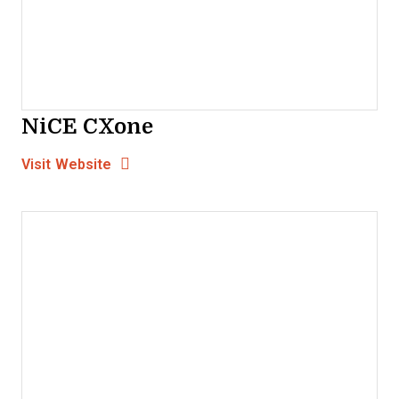
NiCE CXone
Opens new window
Opens New Window
Visit Website