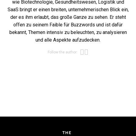
wie Biotechnologie, Gesundheitswesen, Logistik und
SaaS bringt er einen breiten, unternehmerischen Blick ein,
der es ihm erlaubt, das große Ganze zu sehen. Er steht
offen zu seinem Faible für Buzzwords und ist dafür
bekannt, Themen intensiv zu beleuchten, zu analysieren
und alle Aspekte aufzudecken.
Opens new win
Opens new wi
Follow the author: