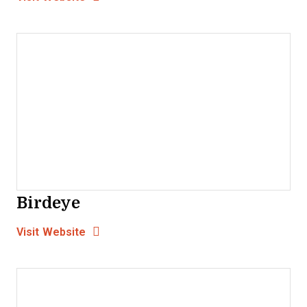
Birdeye
Opens new window
Opens New Window
Visit Website