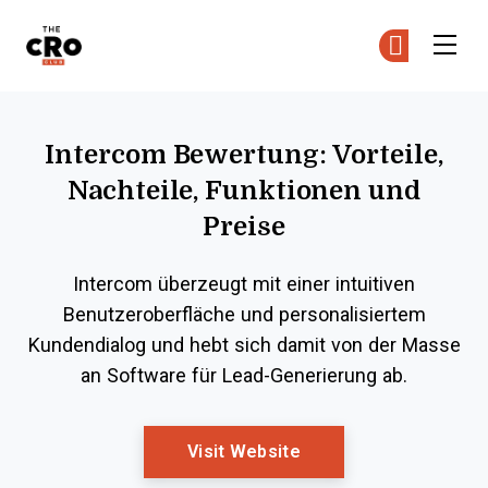
The CRO Club
Co
Co
Skip to main content
Intercom Bewertung: Vorteile,
Nachteile, Funktionen und
Preise
Intercom überzeugt mit einer intuitiven
Benutzeroberfläche und personalisiertem
Kundendialog und hebt sich damit von der Masse
an Software für Lead-Generierung ab.
Opens New Window
Visit Website