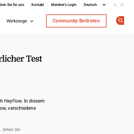
iben Sie für uns
Kontakt
Member's Login
Add us on
Follow
Community Beitreten
Werkzeuge
Op
icher Test
h Heyflow. In diesem
low, verschiedene
. Sehen Sie