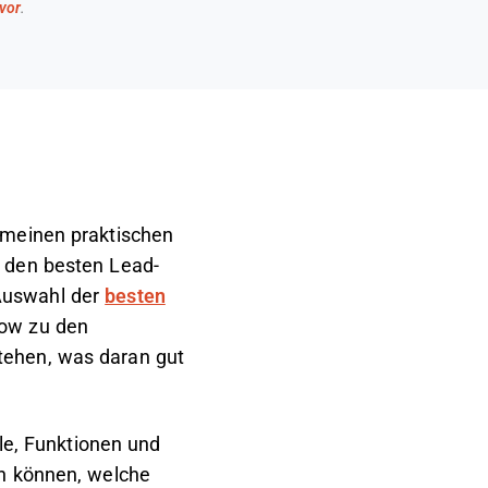
 vor
.
 meinen praktischen
h den besten Lead-
Auswahl der
besten
low
zu den
tehen, was daran gut
ile, Funktionen und
en können, welche