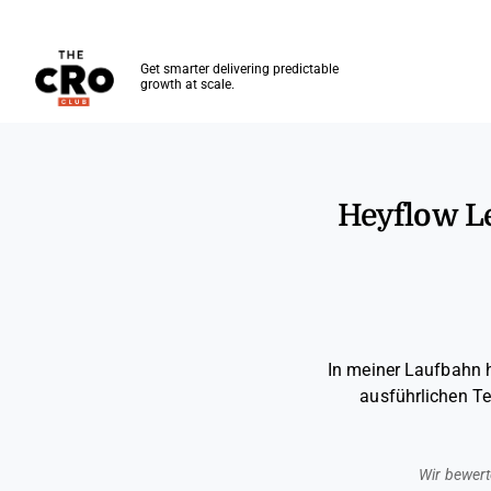
The CRO Club
Get smarter delivering predictable
growth at scale.
Skip to main content
Heyflow L
In meiner Laufbahn 
ausführlichen Te
Wir bewert