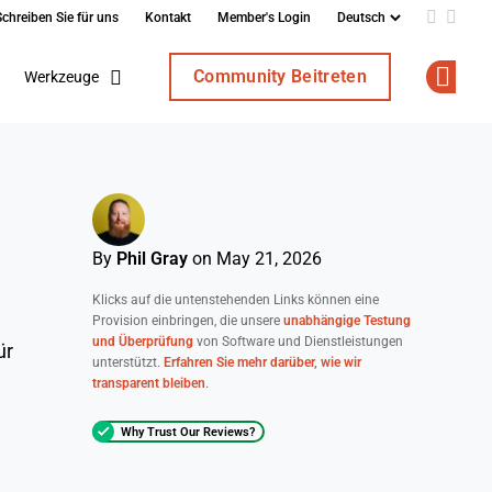
Schreiben Sie für uns
Kontakt
Member's Login
Add us o
Follo
Community Beitreten
Werkzeuge
Op
By
Phil Gray
on May 21, 2026
Klicks auf die untenstehenden Links können eine
Provision einbringen, die unsere
unabhängige Testung
und Überprüfung
von Software und Dienstleistungen
ür
unterstützt.
Erfahren Sie mehr darüber, wie wir
transparent bleiben
.
Why Trust Our Reviews?