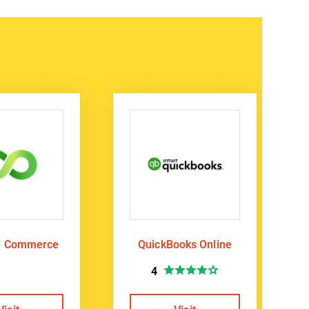
e Commerce
QuickBooks Online
4