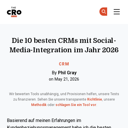
The CRO Club
Co
Co
Skip to main content
Die 10 besten CRMs mit Social-
Media-Integration im Jahr 2026
CRM
By
Phil Gray
on May 21, 2026
Wir bewerten Tools unabhängig, und Provisionen helfen, unsere Tests
zu finanzieren. Sehen Sie unsere transparente
Richtlinie
, unsere
Methodik
oder
schlagen Sie ein Tool vor
.
Basierend auf meinen Erfahrungen im
Kundenbeziehungsmanagement habe ich die besten