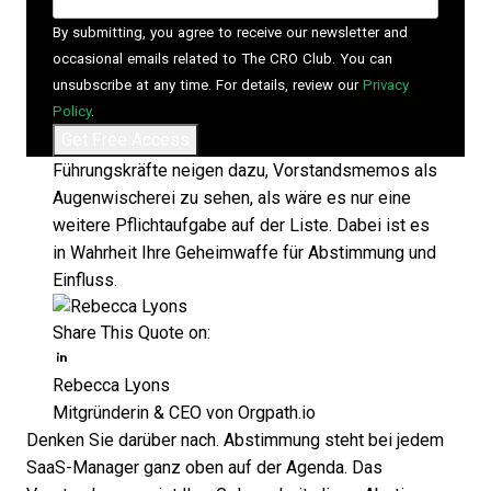
By submitting, you agree to receive our newsletter and
occasional emails related to The CRO Club. You can
unsubscribe at any time. For details, review our
Privacy
Policy
.
Führungskräfte neigen dazu, Vorstandsmemos als
Augenwischerei zu sehen, als wäre es nur eine
weitere Pflichtaufgabe auf der Liste. Dabei ist es
in Wahrheit Ihre Geheimwaffe für Abstimmung und
Einfluss.
Share This Quote on:
Share on Twitter
Share on LinkedIn
Share on Facebook
Opens new window
Rebecca Lyons
Mitgründerin & CEO von Orgpath.io
Denken Sie darüber nach. Abstimmung steht bei jedem
SaaS-Manager ganz oben auf der Agenda. Das