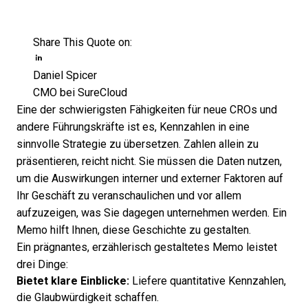
Share This Quote on:
Share on Twitter
Share on LinkedIn
Share on Facebook
Opens new window
Daniel Spicer
CMO bei SureCloud
Eine der schwierigsten Fähigkeiten für neue CROs und
andere Führungskräfte ist es, Kennzahlen in eine
sinnvolle Strategie zu übersetzen. Zahlen allein zu
präsentieren, reicht nicht. Sie müssen die Daten nutzen,
um die Auswirkungen interner und externer Faktoren auf
Ihr Geschäft zu veranschaulichen und vor allem
aufzuzeigen, was Sie dagegen unternehmen werden. Ein
Memo hilft Ihnen, diese Geschichte zu gestalten.
Ein prägnantes, erzählerisch gestaltetes Memo leistet
drei Dinge:
Bietet klare Einblicke:
Liefere quantitative Kennzahlen,
die Glaubwürdigkeit schaffen.