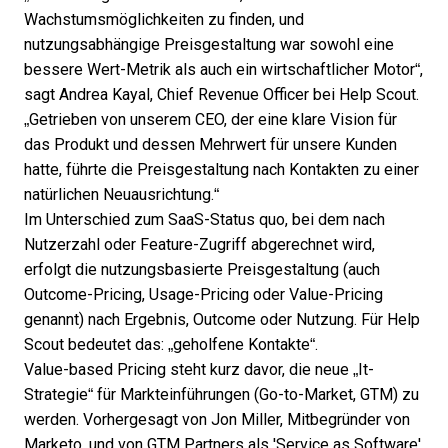
Wachstumsmöglichkeiten zu finden, und
nutzungsabhängige Preisgestaltung war sowohl eine
bessere Wert-Metrik als auch ein wirtschaftlicher Motor“,
sagt
Andrea Kayal
, Chief Revenue Officer bei Help Scout.
„Getrieben von unserem CEO, der eine klare Vision für
das Produkt und dessen Mehrwert für unsere Kunden
hatte, führte die Preisgestaltung nach Kontakten zu einer
natürlichen Neuausrichtung.“
Im Unterschied zum SaaS-Status quo, bei dem nach
Nutzerzahl oder Feature-Zugriff abgerechnet wird,
erfolgt die nutzungsbasierte Preisgestaltung (auch
Outcome-Pricing, Usage-Pricing oder Value-Pricing
genannt) nach Ergebnis, Outcome oder Nutzung. Für Help
Scout bedeutet das: „geholfene Kontakte“.
Value-based Pricing steht kurz davor, die neue „It-
Strategie“ für Markteinführungen (Go-to-Market, GTM) zu
werden.
Vorhergesagt von Jon Miller
, Mitbegründer von
Marketo, und
von GTM Partners als 'Service as Software'