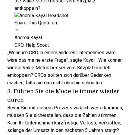
die Value Metric besser vom Sitzplatz
entkoppeln?
Share This Quote on:
Share on Twitter
Share on LinkedIn
Share on Facebook
Andrea Kayal
CRO, Help Scout
„Wenn ich CRO in einem anderen Unternehmen wäre,
wäre das meine erste Frage“, sagte Kayal. „Wie können
wir die Value Metric besser vom Sitzplatzmodell
entkoppeln? CROs sollten sich darüber Gedanken
machen, falls sie das nicht ohnehin schon tun.“
3. Führen Sie die Modelle immer wieder
durch
Bevor Sie mit diesem Prozess wirklich weiterkommen,
müssen Sie sicherstellen, dass die Zahlen stimmen.
Kann Ihr Unternehmen kurzfristige Verluste verkraften,
solange der Umsatz in den nächsten 5 Jahren steigt?