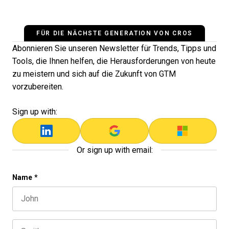
FÜR DIE NÄCHSTE GENERATION VON CROS
Abonnieren Sie unseren Newsletter für Trends, Tipps und
Tools, die Ihnen helfen, die Herausforderungen von heute
zu meistern und sich auf die Zukunft von GTM
vorzubereiten.
Sign up with:
Or sign up with email:
Comments
Name
*
First name
This field is for validation purposes and should be left 