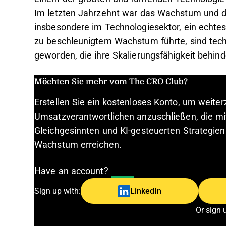
Im letzten Jahrzehnt war das Wachstum und 
insbesondere im Technologiesektor, ein echte
zu beschleunigtem Wachstum führte, sind tech
geworden, die ihre Skalierungsfähigkeit behind
Möchten Sie mehr vom The CRO Club?
Erstellen Sie ein kostenloses Konto, um weite
Umsatzverantwortlichen anzuschließen, die mi
Gleichgesinnten und KI-gesteuerten Strategien
Wachstum erreichen.
Have an account?
Log In
Sign up with:
LinkedIn
Or sign 