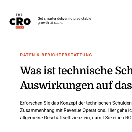
The CRO Club
Get smarter delivering predictable
growth at scale.
Skip to main content
DATEN & BERICHTERSTATTUNG
Was ist technische Sc
Auswirkungen auf das
Erforschen Sie das Konzept der technischen Schulden 
Zusammenhang mit Revenue Operations. Hier gehe ich 
allgemeine Geschäftseffizienz ein, damit Sie einen ROI