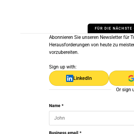
FÜR DIE NÄCHSTE
Abonnieren Sie unseren Newsletter für Tr
Herausforderungen von heute zu meiste
vorzubereiten.
Sign up with:
LinkedIn
Or sign 
Facebook
Name
*
First name
This field is for validation purposes 
Business email
*