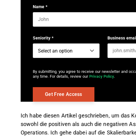
Name
*
First name
Seniority
*
Business emai
By submitting, you agree to receive our newsletter and oc
any time. For details, review our
Privacy Policy
.
Ich habe diesen Artikel geschrieben, um das 
sowohl die positiven als auch die negativen
Operations. Ich gehe dabei auf die Skalierbark