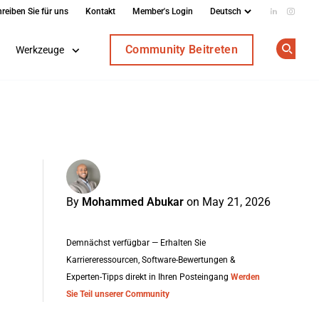
reiben Sie für uns
Kontakt
Member's Login
Add us on
Follow
Community Beitreten
Werkzeuge
Op
By
Mohammed Abukar
on May 21, 2026
Demnächst verfügbar — Erhalten Sie
Karriereressourcen, Software-Bewertungen &
Experten-Tipps direkt in Ihren Posteingang
Werden
Sie Teil unserer Community