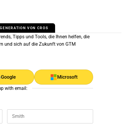
 GENERATION VON CROS
ends, Tipps und Tools, die Ihnen helfen, die
rn und sich auf die Zukunft von GTM
Google
Microsoft
up with email:
Last name
and should be left unchanged.