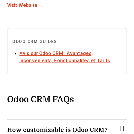
Opens new window
Opens New Window
Visit Website
ODOO CRM GUIDES
Avis sur Odoo CRM : Avantages,
Opens ne
Inconvénients, Fonctionnalités et Tarifs
Odoo CRM FAQs
How customizable is Odoo CRM?