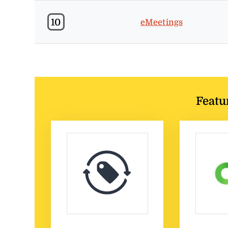
10
eMeetings
Featu