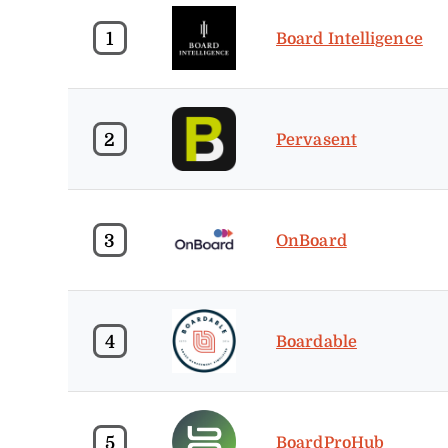
1
Board Intelligence
2
Pervasent
3
OnBoard
4
Boardable
5
BoardProHub