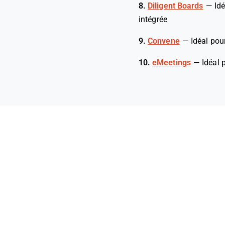
8.
Diligent Boards
—
Idé
intégrée
9.
Convene
—
Idéal pou
10.
eMeetings
—
Idéal 