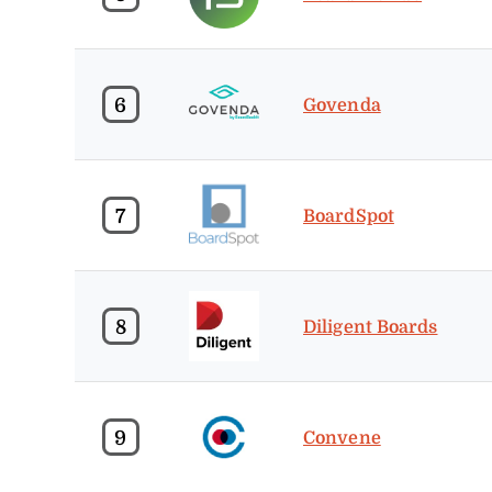
6
Govenda
7
BoardSpot
8
Diligent Boards
9
Convene