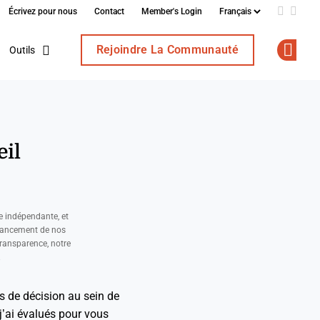
Écrivez pour nous
Contact
Member's Login
Add us o
Follo
Rejoindre La Communauté
Outils
Op
eil
e indépendante, et
nancement de nos
ransparence, notre
.
es de décision au sein de
 j’ai évalués pour vous