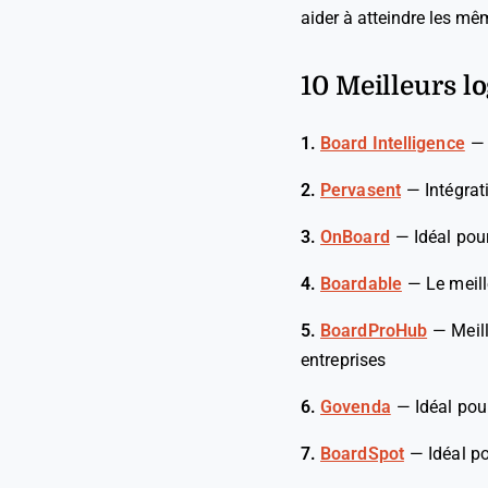
aider à atteindre les mê
10 Meilleurs lo
1.
Board Intelligence
2.
Pervasent
—
Intégra
3.
OnBoard
—
Idéal pou
4.
Boardable
—
Le meill
5.
BoardProHub
—
Meil
entreprises
6.
Govenda
—
Idéal pour
7.
BoardSpot
—
Idéal p