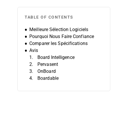
TABLE OF CONTENTS
Meilleure Sélection Logiciels
Pourquoi Nous Faire Confiance
Comparer les Spécifications
Avis
Board Intelligence
Pervasent
OnBoard
Boardable
BoardProHub
Govenda
BoardSpot
Diligent Boards
Convene
eMeetings
Autres Logiciels pour Réunions du