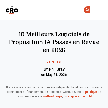
The CRO Club
Re
Re
Skip to main content
10 Meilleurs Logiciels de
Proposition IA Passés en Revue
en 2026
VENTES
By
Phil Gray
on May 21, 2026
Nous évaluons les outils de manière indépendante, et les commissions
contribuent au financement de nos tests. Consultez notre
politique
de
transparence, notre
méthodologie
, ou
suggérez un outil
.