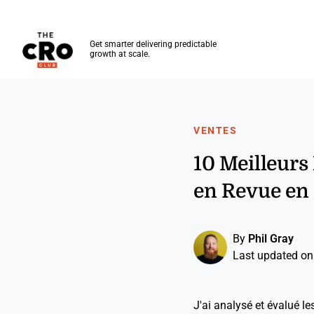
The CRO Club
Get smarter delivering predictable
growth at scale.
Skip to main content
VENTES
10 Meilleurs
en Revue en
By
Phil Gray
Last updated on
J'ai analysé et évalué le