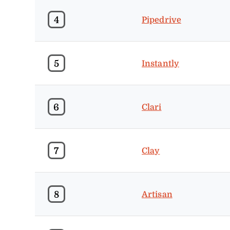
4
Pipedrive
5
Instantly
6
Clari
7
Clay
8
Artisan