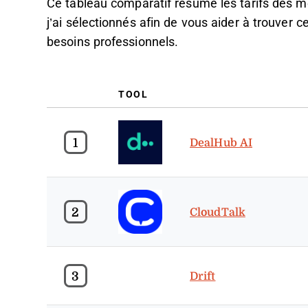
Ce tableau comparatif résume les tarifs des me
j’ai sélectionnés afin de vous aider à trouver c
besoins professionnels.
TOOL
1
DealHub AI
2
CloudTalk
3
Drift