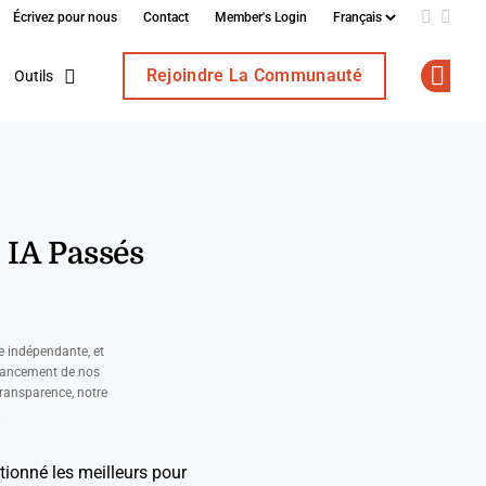
Écrivez pour nous
Contact
Member's Login
Add us o
Follo
Rejoindre La Communauté
Outils
Op
 IA Passés
e indépendante, et
nancement de nos
ransparence, notre
.
ctionné les meilleurs pour