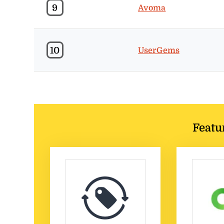
9
Avoma
10
UserGems
Featu