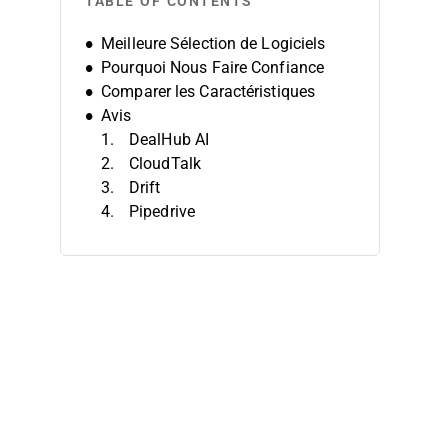
TABLE OF CONTENTS
Meilleure Sélection de Logiciels
Pourquoi Nous Faire Confiance
Comparer les Caractéristiques
Avis
DealHub AI
CloudTalk
Drift
Pipedrive
Instantly
Clari
Clay
Artisan
Avoma
UserGems
Autres Logiciels d’Assistant
Commercial IA
Avis Associés