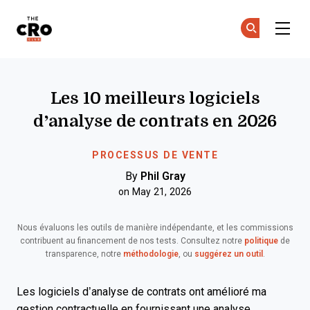
The CRO Club
Re
Re
Skip to main content
Les 10 meilleurs logiciels
d’analyse de contrats en 2026
PROCESSUS DE VENTE
By
Phil Gray
on May 21, 2026
Nous évaluons les outils de manière indépendante, et les commissions
contribuent au financement de nos tests. Consultez notre
politique
de
transparence, notre
méthodologie
, ou
suggérez un outil
.
Les logiciels d’analyse de contrats ont amélioré ma
gestion contractuelle en fournissant une analyse