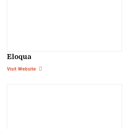
Eloqua
Opens new window
Opens New Window
Visit Website