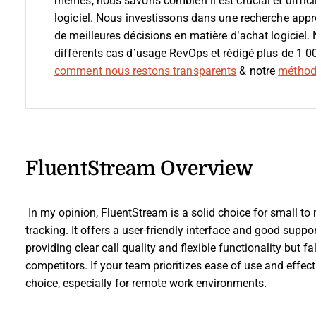
mêmes, nous savons combien il est crucial et difficil
logiciel.
Nous investissons dans une recherche appro
de meilleures décisions en matière d’achat logiciel.
différents cas d’usage RevOps et rédigé plus de 1 0
comment nous restons transparents
& notre
méthodo
FluentStream Overview
In my opinion, FluentStream is a solid choice for small to 
tracking. It offers a user-friendly interface and good suppor
providing clear call quality and flexible functionality but 
competitors. If your team prioritizes ease of use and effe
choice, especially for remote work environments.