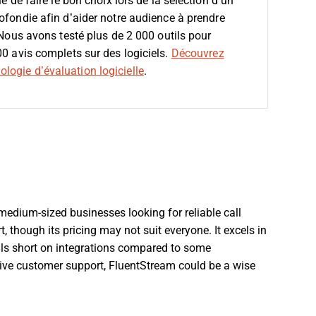
e de faire le bon choix lors de la sélection d’un
fondie afin d’aider notre audience à prendre
 Nous avons testé plus de 2 000 outils pour
00 avis complets sur des logiciels.
Découvrez
logie d’évaluation logicielle
.
medium-sized businesses looking for reliable call
t, though its pricing may not suit everyone. It excels in
falls short on integrations compared to some
ctive customer support, FluentStream could be a wise