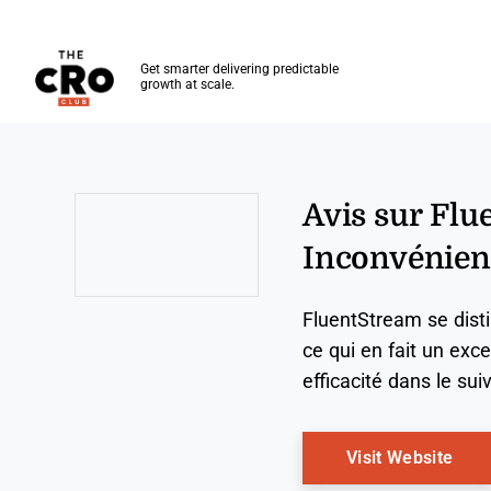
The CRO Club
Get smarter delivering predictable
growth at scale.
Skip to main content
Avis sur Flu
Inconvénient
Opens new window
FluentStream se distin
ce qui en fait un exc
efficacité dans le sui
Ope
Visit Website