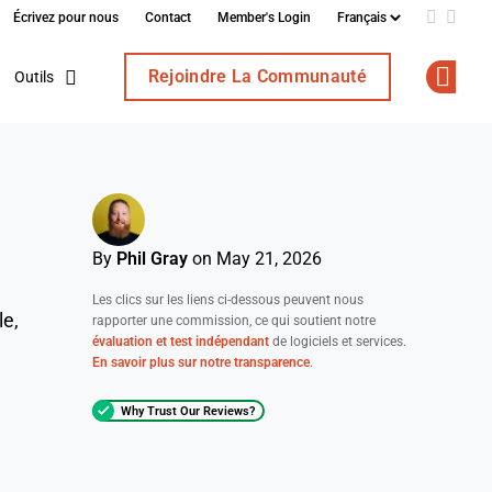
Écrivez pour nous
Contact
Member's Login
Add us o
Follo
Rejoindre La Communauté
Outils
Op
By
Phil Gray
on May 21, 2026
Les clics sur les liens ci-dessous peuvent nous
le,
rapporter une commission, ce qui soutient notre
évaluation et test indépendant
de logiciels et services.
En savoir plus sur notre transparence
.
Why Trust Our Reviews?