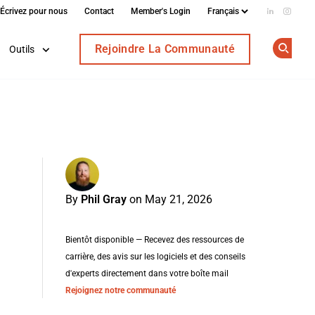
Écrivez pour nous
Contact
Member's Login
Add us on
Follow
Rejoindre La Communauté
Outils
Op
By
Phil Gray
on May 21, 2026
Bientôt disponible — Recevez des ressources de
carrière, des avis sur les logiciels et des conseils
d'experts directement dans votre boîte mail
Rejoignez notre communauté