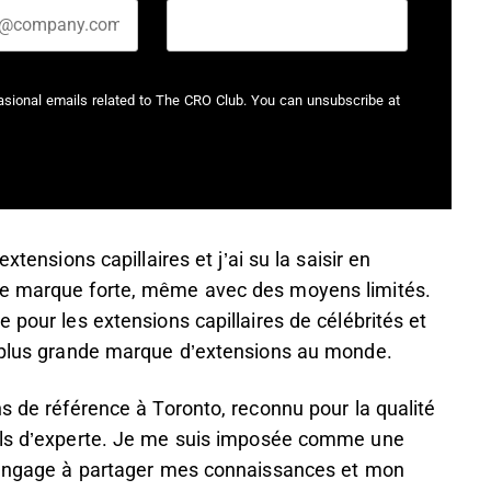
casional emails related to The CRO Club. You can unsubscribe at
xtensions capillaires et j’ai su la saisir en
ne marque forte, même avec des moyens limités.
 pour les extensions capillaires de célébrités et
a plus grande marque d’extensions au monde.
ns de référence à Toronto, reconnu pour la qualité
eils d’experte. Je me suis imposée comme une
m’engage à partager mes connaissances et mon