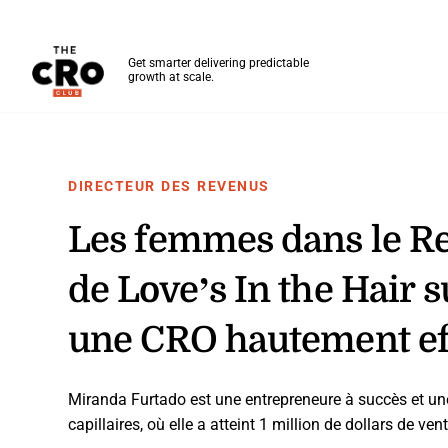
The CRO Club
Get smarter delivering predictable
growth at scale.
Skip to main content
DIRECTEUR DES REVENUS
Les femmes dans le R
de Love’s In the Hair s
une CRO hautement ef
Miranda Furtado est une entrepreneure à succès et un
capillaires, où elle a atteint 1 million de dollars de ve