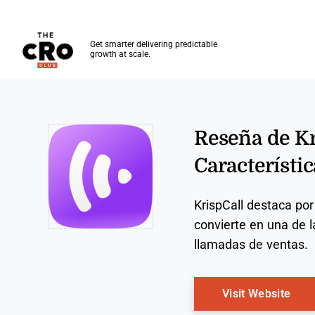
The CRO Club
Get smarter delivering predictable
growth at scale.
Skip to main content
Reseña de Kr
Característic
KrispCall destaca por 
convierte en una de l
Opens new window
llamadas de ventas.
Ope
Visit Website