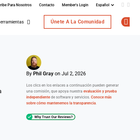
ribe Para Nosotros
Contacto
Member's Login
Add us o
Follo
Únete A La Comunidad
erramientas
Op
By
Phil Gray
on Jul 2, 2026
Los clics en los enlaces a continuación pueden generar
a
una comisión, que apoya nuestra
evaluación y prueba
independiente
de software y servicios.
Conoce más
sobre cómo mantenemos la transparencia
.
Why Trust Our Reviews?