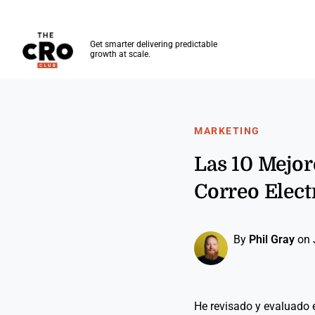
The CRO Club
Get smarter delivering predictable
growth at scale.
Skip to main content
MARKETING
Las 10 Mejor
Correo Elect
By
Phil Gray
on 
He revisado y evaluado e