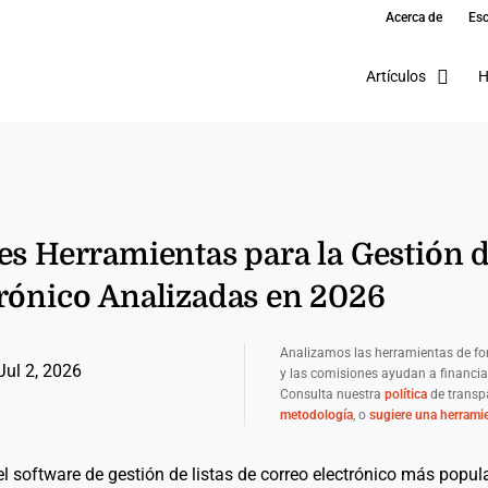
Acerca de
Esc
Artículos
H
es Herramientas para la Gestión d
rónico Analizadas en 2026
Analizamos las herramientas de fo
Jul 2, 2026
y las comisiones ayudan a financia
Consulta nuestra
política
de transpa
metodología
, o
sugiere una herrami
l software de gestión de listas de correo electrónico más popul