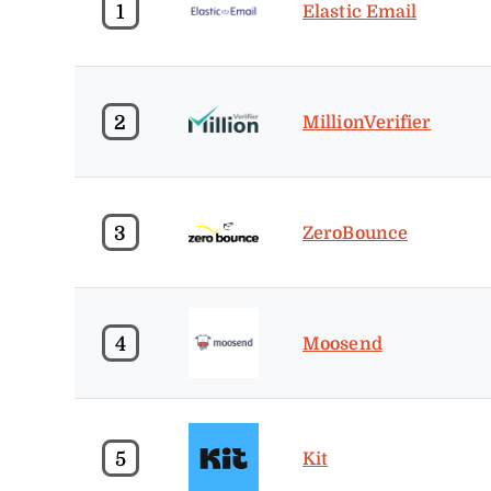
1
Elastic Email
2
MillionVerifier
3
ZeroBounce
4
Moosend
5
Kit