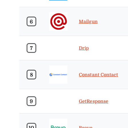
6
Mailgun
7
Drip
8
Constant Contact
9
GetResponse
10
Brevo