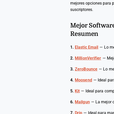
mejores opciones para po
suscriptores.
Mejor Software
Resumen
1.
Elastic Email
—
Lo me
2.
MillionVerifier
—
Mejo
3.
ZeroBounce
—
Lo mej
4.
Moosend
—
Ideal par
5.
Kit
—
Ideal para comp
6.
Mailgun
—
La mejor o
7.
Drip
—
Ideal para ma