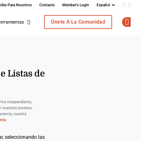
ribe Para Nosotros
Contacto
Member's Login
Add us o
Follo
Únete A La Comunidad
erramientas
Op
e Listas de
rma independiente,
r nuestras pruebas.
rencia, nuestra
enta
.
ar, seleccionando las