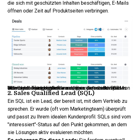
die sich mit geschützten Inhalten beschäftigen, E-Mails
öffnen oder Zeit auf Produktseiten verbringen.
Wie Leads kategorisiert werden, variiert stark von Unternehmen zu Unternehmen, aber die meisten CRMs oder Lead-Tracking-Softwares (wie dieses Beispiel von Monday.com) ermöglichen es Ihnen, jede Lead-Phase individuell anzupassen.
2. Sales Qualified Lead (SQL)
Ein SQL ist ein Lead, der bereit ist, mit dem Vertrieb zu
sprechen. Er wurde (oft vom Marketingteam) überprüft
und passt zu Ihrem idealen Kundenprofil. SQLs sind vom
"interessiert"-Status auf den Punkt gekommen, an dem
sie Lösungen aktiv evaluieren möchten.