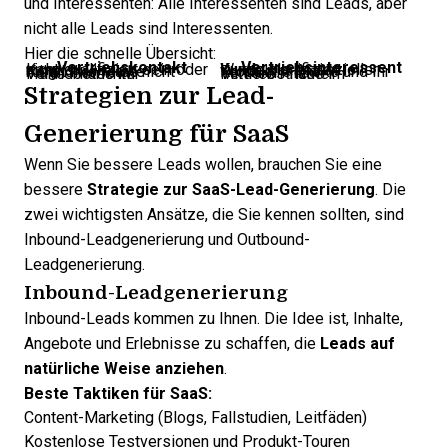
und Interessenten
: Alle Interessenten sind Leads, aber
nicht alle Leads sind Interessenten.
Hier die schnelle Übersicht:
Vertriebskontakt
Vertriebsinteressent
Kann qualifiziert sein oder nicht
Wurde als potenzieller Kunde qualifiziert
Kennt Ihre Marke möglicherweise nicht
Kennt Ihre Marke und Ihr Produkt
Frühe Phase im Vertriebstrichter
Mittlere Phase im Vertriebstrichter
Strategien zur Lead-
Generierung für SaaS
Wenn Sie bessere Leads wollen, brauchen Sie eine
bessere
Strategie zur SaaS-Lead-Generierung
. Die
zwei wichtigsten Ansätze, die Sie kennen sollten, sind
Inbound-Leadgenerierung und Outbound-
Leadgenerierung
.
Inbound-Leadgenerierung
Inbound-Leads kommen zu Ihnen. Die Idee ist, Inhalte,
Angebote und Erlebnisse zu schaffen, die
Leads auf
natürliche Weise anziehen
.
Beste Taktiken für SaaS:
Content-Marketing (Blogs, Fallstudien, Leitfäden)
Kostenlose Testversionen und Produkt-Touren