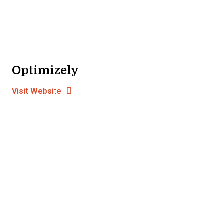
Optimizely
Opens new window
Opens New Window
Visit Website