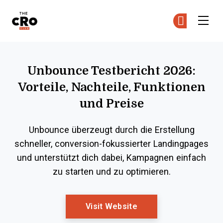
The CRO Club
Co
Co
Skip to main content
Unbounce Testbericht 2026:
Vorteile, Nachteile, Funktionen
und Preise
Unbounce überzeugt durch die Erstellung
schneller, conversion-fokussierter Landingpages
und unterstützt dich dabei, Kampagnen einfach
zu starten und zu optimieren.
Opens New Window
Visit Website