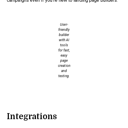
campaigns even if you’re new to landing page builders.
User-
friendly
builder
with AI
tools
for fast,
easy
page
creation
and
testing.
Integrations