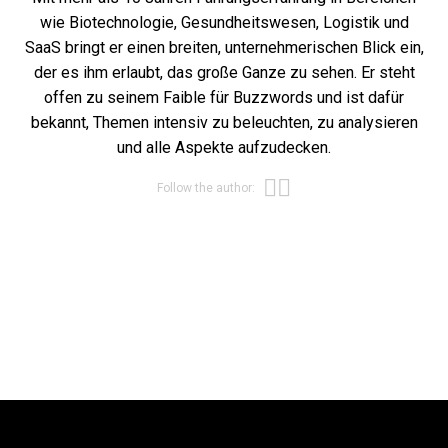
wie Biotechnologie, Gesundheitswesen, Logistik und
SaaS bringt er einen breiten, unternehmerischen Blick ein,
der es ihm erlaubt, das große Ganze zu sehen. Er steht
offen zu seinem Faible für Buzzwords und ist dafür
bekannt, Themen intensiv zu beleuchten, zu analysieren
und alle Aspekte aufzudecken.
Opens new win
Opens new wi
Follow the author: