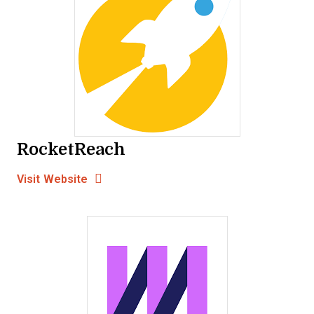
RocketReach
Opens new window
Opens New Window
Visit Website