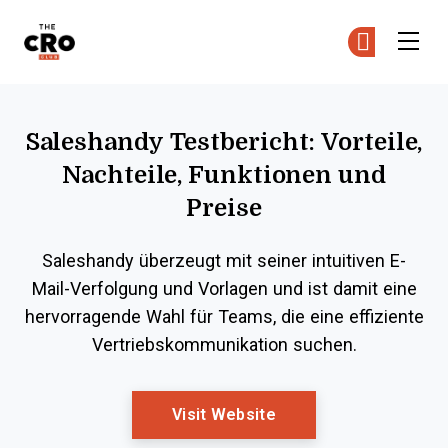
The CRO Club
Co
Co
Skip to main content
Saleshandy Testbericht: Vorteile,
Nachteile, Funktionen und
Preise
Saleshandy überzeugt mit seiner intuitiven E-
Mail-Verfolgung und Vorlagen und ist damit eine
hervorragende Wahl für Teams, die eine effiziente
Vertriebs­kommunikation suchen.
Opens New Window
Visit Website