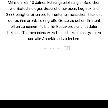
Mit mehr als 10 Jahren Führungserfahrung in Bereichen
wie Biotechnologie, Gesundheitswesen, Logistik und
SaaS bringt er einen breiten, unternehmerischen Blick ein,
der es ihm erlaubt, das große Ganze zu sehen. Er steht
offen zu seinem Faible für Buzzwords und ist dafür
bekannt, Themen intensiv zu beleuchten, zu analysieren
und alle Aspekte aufzudecken.
Opens new win
Opens new wi
Follow the author: