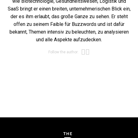
wie Biotechnologie, Gesundheitswesen, Logistik und
SaaS bringt er einen breiten, unternehmerischen Blick ein,
der es ihm erlaubt, das große Ganze zu sehen. Er steht
offen zu seinem Faible für Buzzwords und ist dafür
bekannt, Themen intensiv zu beleuchten, zu analysieren
und alle Aspekte aufzudecken.
Opens new win
Opens new wi
Follow the author: