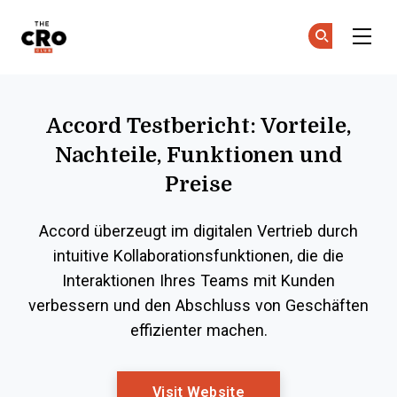
The CRO Club
Co
Co
Skip to main content
Accord Testbericht: Vorteile,
Nachteile, Funktionen und
Preise
Accord überzeugt im digitalen Vertrieb durch
intuitive Kollaborationsfunktionen, die die
Interaktionen Ihres Teams mit Kunden
verbessern und den Abschluss von Geschäften
effizienter machen.
Opens New Window
Visit Website