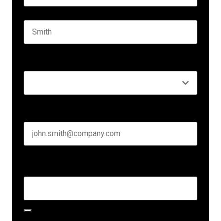
First name
Last name
Seniority
*
Business email
*
Create Password
*