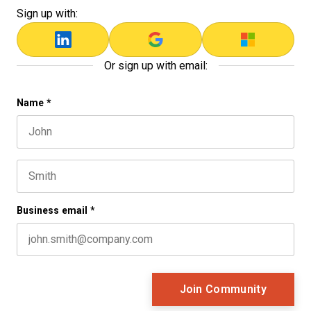
Sign up with:
Or sign up with email:
Company
Name
*
First name
This field is for validation purposes and should be left 
Last name
Business email
*