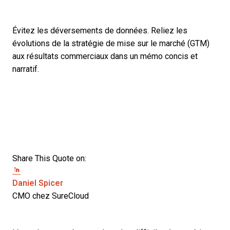
Évitez les déversements de données. Reliez les
évolutions de la stratégie de mise sur le marché (GTM)
aux résultats commerciaux dans un mémo concis et
narratif.
Share This Quote on:
Share on Twitter
Share on LinkedIn
Share on Facebook
Opens new window
Daniel Spicer
CMO chez SureCloud